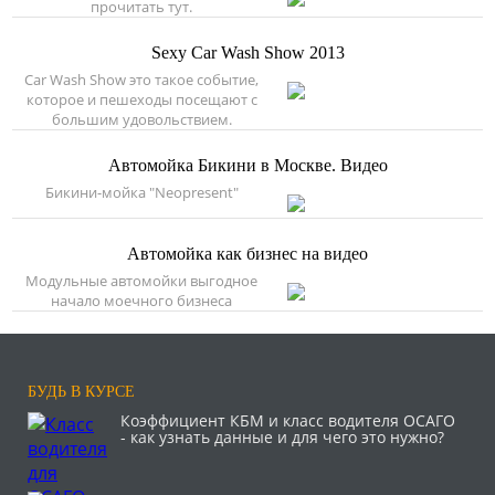
прочитать тут.
Sexy Car Wash Show 2013
Car Wash Show это такое событие,
которое и пешеходы посещают с
большим удовольствием.
Автомойка Бикини в Москве. Видео
Бикини-мойка "Neopresent"
Автомойка как бизнес на видео
Модульные автомойки выгодное
начало моечного бизнеса
БУДЬ В КУРСЕ
Коэффициент КБМ и класс водителя ОСАГО
- как узнать данные и для чего это нужно?