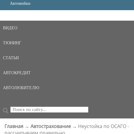
Автомойки
ВИДЕО
ТЮНИНГ
СТАТЬИ
АВТОКРЕДИТ
АВТОЛЮБИТЕЛЮ
Поиск
ФОРМА ПОИСКА
Главная
→
Автострахование
→
Неустойка по ОСАГО -
ВЫ ЗДЕСЬ
рассчитываем правильно