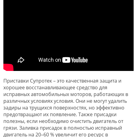
Приставки Супротек – это качественная защита и
хорошее восстанавливающее средство для
исправных автомобильных моторов, работающих в
различных условиях условия. Они не могут удалить
задиры на трущихся поверхностях, но эффективно
предотвращают их появление. Также присадки
полезны, если необходимо очистить двигатель от
грязи. Заливка присадок в полностью исправный
двигатель на 20–60 % увеличит его ресурс в