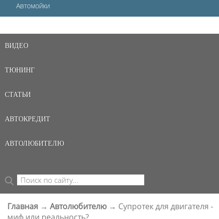
Автомойки
ВИДЕО
ТЮНИНГ
СТАТЬИ
АВТОКРЕДИТ
АВТОЛЮБИТЕЛЮ
Поиск
ФОРМА ПОИСКА
Главная
→
Автолюбителю
→
Супротек для двигателя -
ВЫ ЗДЕСЬ
миф или реальность?