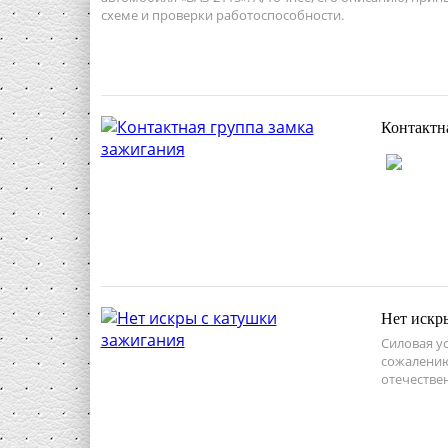
схеме и проверки работоспособности.
Контактн
Нет искр
Силовая ус
сожалению
отечестве