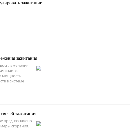
гулировать зажигание
режения зажигания
 воспламенения
начинается
на мощность
ств в системе
 свечей зажигания
рое предназначено
амеры сгорания.