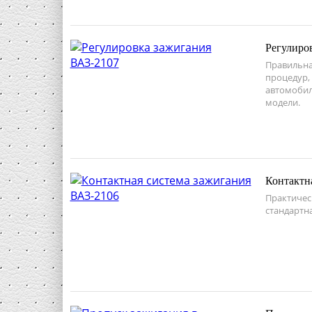
Регулиро
Правильна
процедур,
автомобил
модели.
Контактн
Практичес
стандартна