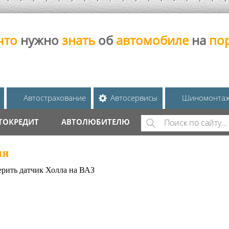
что
нужно
знать
об
автомобиле
на
по
Автострахование
Автосервисы
Шиномонта
Поиск
ТОКРЕДИТ
АВТОЛЮБИТЕЛЮ
ФОРМА ПОИС
ля
ерить датчик Холла на ВАЗ