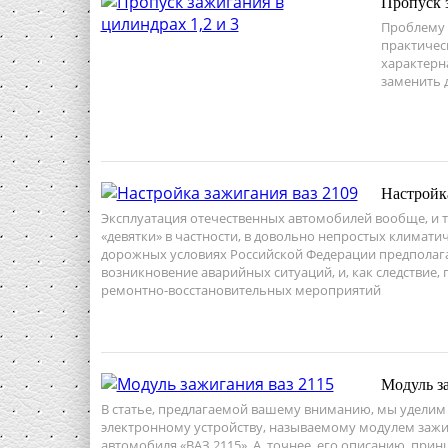
Пропуск з
Проблему 
практическ
характерна
заменить 
Настройк
Эксплуатация отечественных автомобилей вообще, и 
«девятки» в частности, в довольно непростых климати
дорожных условиях Российской Федерации предполаг
возникновение аварийных ситуаций, и, как следствие,
ремонтно-восстановительных мероприятий
Модуль з
В статье, предлагаемой вашему вниманию, мы уделим
электронному устройству, называемому модулем заж
автомобиля «ВАЗ 2115». А, точнее, его описанию, при