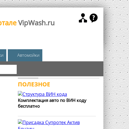
ртале
VipWash.ru
жи
Автомойки
КА
ПОЛЕЗНОЕ
Комплектация авто по ВИН коду
бесплатно