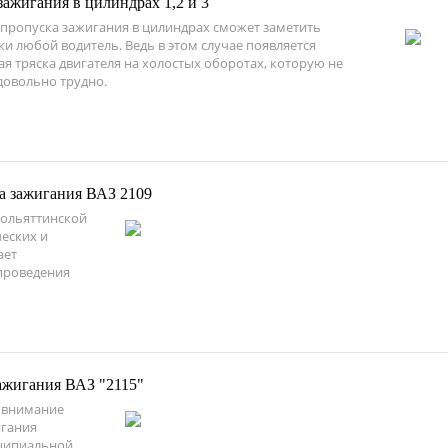
ажигания в цилиндрах 1,2 и 3
пропуска зажигания в цилиндрах сможет заметить
и любой водитель. Ведь в этом случае появляется
я тряска двигателя на холостых оборотах, которую не
довольно трудно.
а зажигания ВАЗ 2109
тольяттинской
ческих и
ает
 проведения
ажигания ВАЗ "2115"
 внимание
игания
нципиальной