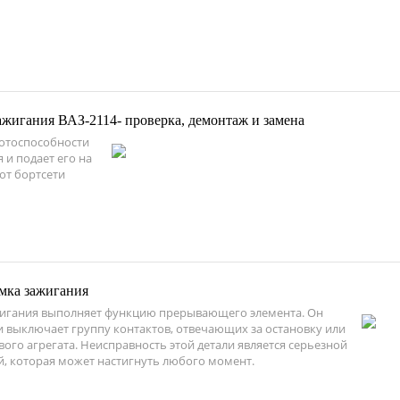
ажигания ВАЗ-2114- проверка, демонтаж и замена
ботоспособности
 и подает его на
от бортсети
амка зажигания
игания выполняет функцию прерывающего элемента. Он
и выключает группу контактов, отвечающих за остановку или
вого агрегата. Неисправность этой детали является серьезной
, которая может настигнуть любого момент.