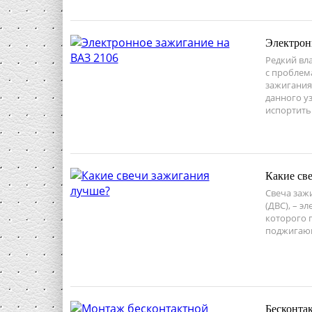
Электрон
Редкий вл
с проблем
зажигания
данного уз
испортить
Какие св
Свеча заж
(ДВС), – э
которого 
поджигающ
Бесконта