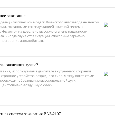
ное зажигание
аделец классической модели Волжского автозавода не знаком
ами, связанными с эксплуатацией штатной системы
. Несмотря на довольно высокую степень надежности
ла, иногда случаются ситуации, способные серьезно
 настроение автолюбителя.
ечи зажигания лучше?
игания, используемая в двигателе внутреннего сгорания
лектронное устройство разрядного типа, между контактами
происходит образование высоковольтной дуги,
ей топливно-воздушную смесь.
ктная система зажигания ВАЗ-2107