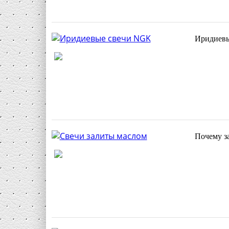
Иридиевы
Почему за