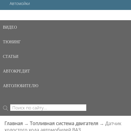
Автомойки
ВИДЕО
ТЮНИНГ
СТАТЬИ
АВТОКРЕДИТ
АВТОЛЮБИТЕЛЮ
Поиск
ФОРМА ПОИСКА
Главная
→
Топливная система двигателя
→
Датчик
ВЫ ЗДЕСЬ
холостого хода автомобилей ВАЗ