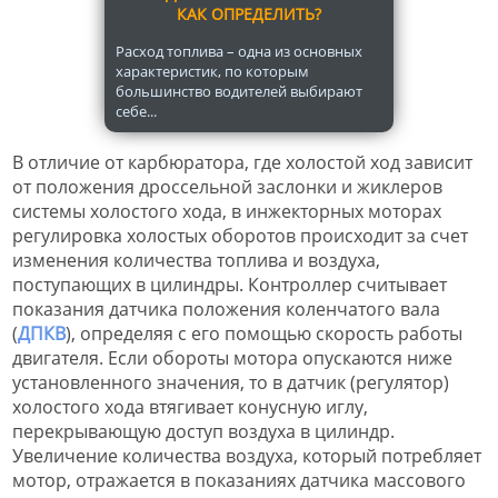
КАК ОПРЕДЕЛИТЬ?
Расход топлива – одна из основных
характеристик, по которым
большинство водителей выбирают
себе...
В отличие от карбюратора, где холостой ход зависит
от положения дроссельной заслонки и жиклеров
системы холостого хода, в инжекторных моторах
регулировка холостых оборотов происходит за счет
изменения количества топлива и воздуха,
поступающих в цилиндры. Контроллер считывает
показания датчика положения коленчатого вала
(
ДПКВ
), определяя с его помощью скорость работы
двигателя. Если обороты мотора опускаются ниже
установленного значения, то в датчик (регулятор)
холостого хода втягивает конусную иглу,
перекрывающую доступ воздуха в цилиндр.
Увеличение количества воздуха, который потребляет
мотор, отражается в показаниях датчика массового