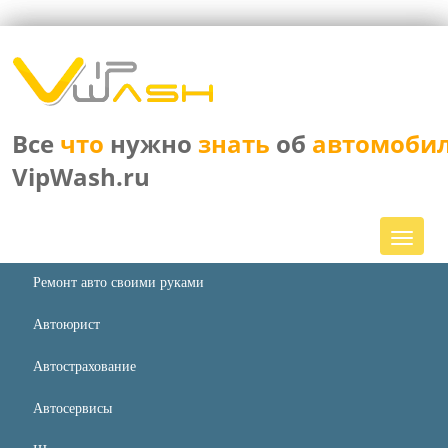
Все
что
нужно
знать
об
автомоби
VipWash.ru
Ремонт авто своими руками
Автоюрист
Автострахование
Автосервисы