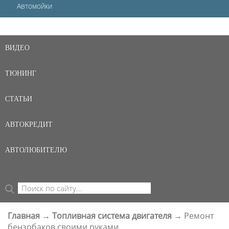
Автомойки
ВИДЕО
ТЮНИНГ
СТАТЬИ
АВТОКРЕДИТ
АВТОЛЮБИТЕЛЮ
Поиск
ФОРМА ПОИСКА
Главная
→
Топливная система двигателя
→
Ремонт
ВЫ ЗДЕСЬ
бензобаков своими руками