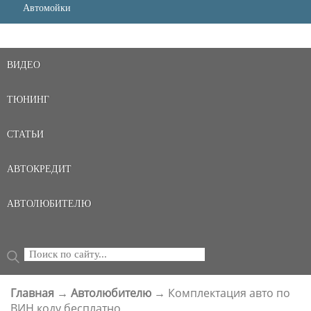
Автомойки
ВИДЕО
ТЮНИНГ
СТАТЬИ
АВТОКРЕДИТ
АВТОЛЮБИТЕЛЮ
Поиск
ФОРМА ПОИСКА
Главная
→
Автолюбителю
→
Комплектация авто по
ВЫ ЗДЕСЬ
ВИН коду бесплатно