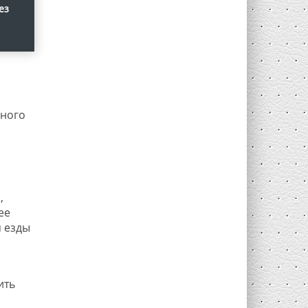
ез
зного
,
ее
я езды
ить