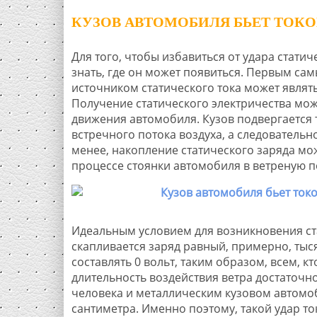
КУЗОВ АВТОМОБИЛЯ БЬЕТ ТОКОМ
Для того, чтобы избавиться от удара стати
знать, где он может появиться. Первым с
источником статического тока может являт
Получение статического электричества мож
движения автомобиля. Кузов подвергается
встречного потока воздуха, а следовательно
менее, накопление статического заряда мож
процессе стоянки автомобиля в ветреную п
Идеальным условием для возникновения стат
скапливается заряд равный, примерно, тыся
составлять 0 вольт, таким образом, всем, кт
длительность воздействия ветра достаточно
человека и металлическим кузовом автомоб
сантиметра. Именно поэтому, такой удар то