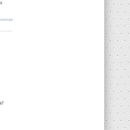
х
осмотра
а?