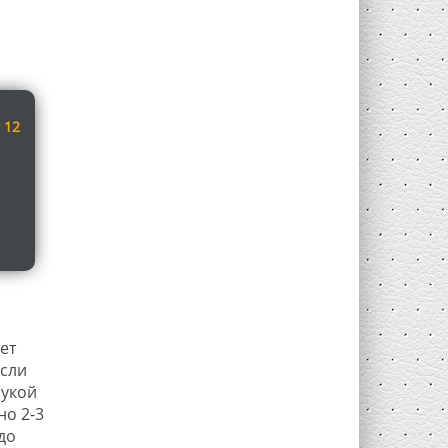
 12
ет
Если
рукой
но 2-3
до