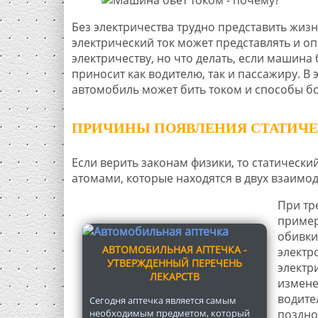
Без электричества трудно представить жиз
электрический ток может представлять и оп
электричеству, но что делать, если машина
приносит как водителю, так и пассажиру. В
автомобиль может бить током и способы б
ПРИЧИНЫ ПОЯВЛЕНИЯ СТАТИЧЕ
Если верить законам физики, то статический
атомами, которые находятся в двух взаимо
При тр
пример
обивки
АВТОМОБИЛЬНАЯ АПТЕЧКА -
электр
УТВЕРЖДЕННЫЙ ПЕРЕЧЕНЬ
электр
ЛЕКАРСТВ
измене
водите
Сегодня аптечка является самым
необходимым предметом, который
поздно