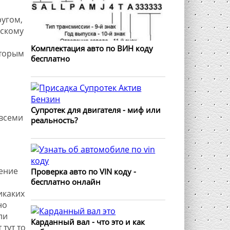
ругом,
ескому
Комплектация авто по ВИН коду
оторым
бесплатно
Супротек для двигателя - миф или
 всеми
реальность?
,
ение
Проверка авто по VIN коду -
бесплатно онлайн
икаких
но
ли
Карданный вал - что это и как
тут то