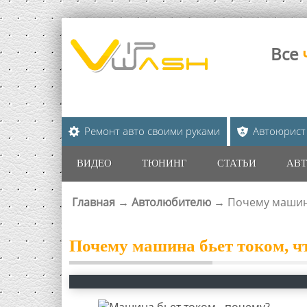
Все
Ремонт авто своими руками
Автоюрист
ВИДЕО
ТЮНИНГ
СТАТЬИ
АВТ
Главная
→
Автолюбителю
→
Почему машина
ВЫ ЗДЕСЬ
Почему машина бьет током, чт