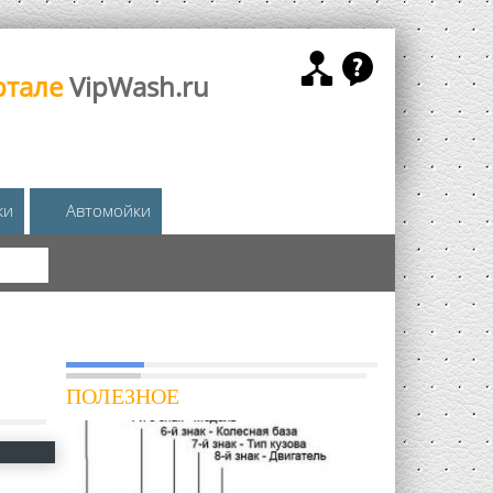
ртале
VipWash.ru
жи
Автомойки
КА
ПОЛЕЗНОЕ