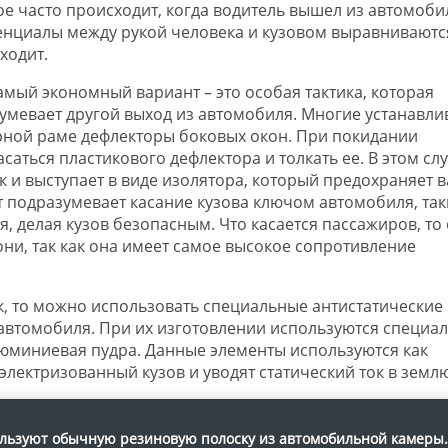
ое часто происходит, когда водитель вышел из автомоби
отенциалы между рукой человека и кузовом выравниваютс
ходит.
самый экономный вариант – это особая тактика, которая
умевает другой выход из автомобиля. Многие устанавли
рной раме дефлекторы боковых окон. При покидании
аться пластикового дефлектора и толкать ее. В этом слу
к и выступает в виде изолятора, который предохраняет в
т подразумевает касание кузова ключом автомобиля, та
я, делая кузов безопасным. Что касается пассажиров, то
они, так как она имеет самое высокое сопротивление
ок, то можно использовать специальные антистатические
 автомобиля. При их изготовлении используются специа
юминиевая пудра. Данные элементы используются как
лектризованный кузов и уводят статический ток в землю
ользуют обычную резиновую полоску из автомобильной камеры.