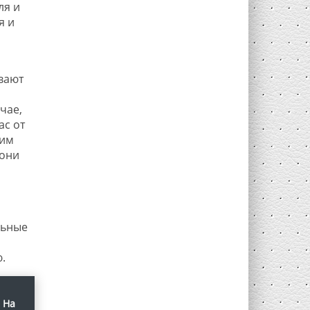
ля и
я и
вают
чае,
ас от
ким
 они
льные
.
 На