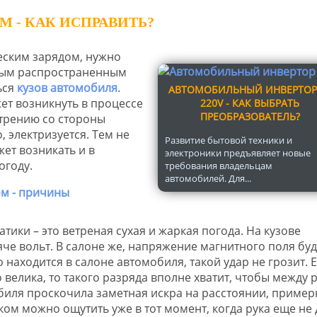
 - КАК ИСПРАВИТЬ?
ческим зарядом, нужно
амым распространенным
ься
кузов автомобиля
.
АВТОМОБИЛЬНЫЙ ИНВЕРТОР
ет возникнуть в процессе
220V - КАК ВЫБРАТЬ
ПРЕОБРАЗОВАТЕЛЬ?
 трению со стороны
, электризуется. Тем не
Развитие бытовой техники и
ет возникать и в
электроники предъявляет новые
огоду.
требования владельцам
автомобилей. Для...
ики – это ветреная сухая и жаркая погода. На кузове
че вольт. В салоне же, напряжение магнитного поля буд
о находится в салоне автомобиля, такой удар не грозит. 
 велика, то такого разряда вполне хватит, чтобы между 
иля проскочила заметная искра на расстоянии, пример
ком можно ощутить уже в тот момент, когда рука еще не 