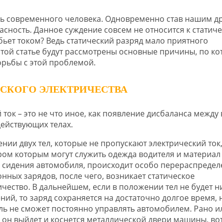
нь современного человека. Одновременно став нашим д
асность. Данное суждение совсем не относится к статич
 бьет током? Ведь статический разряд мало приятного
 этой статье будут рассмотрены основные причины, по к
орьбы с этой проблемой.
СКОГО ЭЛЕКТРИЧЕСТВА
 ток – это не что иное, как появление дисбаланса между
действующих телах.
ении двух тел, которые не пропускают электрический ток
ом которым могут служить одежда водителя и материал
 сидения автомобиля, происходит особо перераспредел
онных зарядов, после чего, возникает статическое
ичество. В дальнейшем, если в положении тел не будет н
ний, то заряд сохраняется на достаточно долгое время, 
ль не сможет постоянно управлять автомобилем. Рано и
 он выйдет и коснется металлической двери машины, вот 