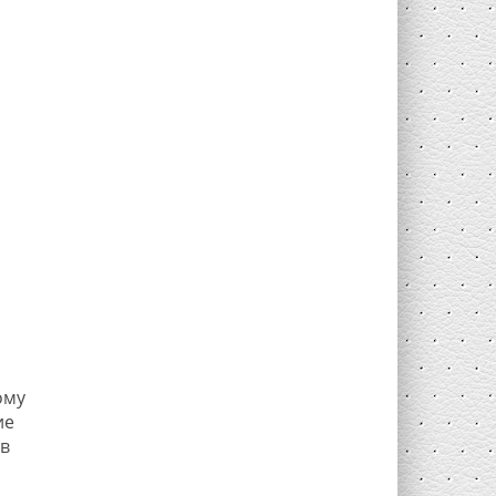
ому
ие
ов