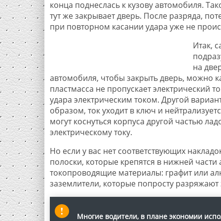
конца поднеслась к кузову автомобиля. Так
тут же закрывает дверь. После разряда, п
при повторном касании удара уже не проис
Итак, 
подраз
на две
автомобиля, чтобы закрыть дверь, можно кас
пластмасса не пропускает электрический то
удара электрическим током. Другой вариан
образом, ток уходит в ключ и нейтрализуетс
могут коснуться корпуса другой частью лад
электрическому току.
Но если у вас нет соответствующих наклад
полоски, которые крепятся в нижней части
токопроводящие материалы: графит или ал
заземлители, которые попросту разряжают э
Многие водители, в плане экономии исп