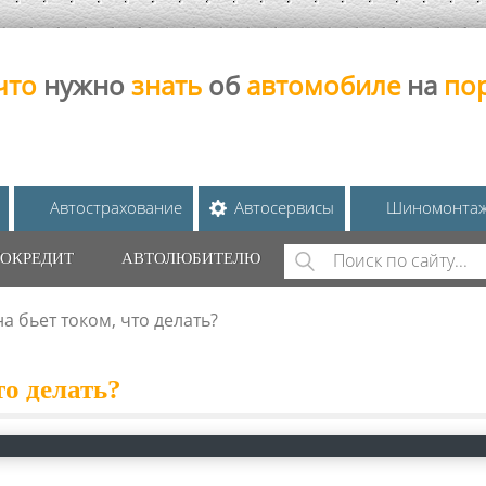
что
нужно
знать
об
автомобиле
на
по
Автострахование
Автосервисы
Шиномонта
Поиск
ОКРЕДИТ
АВТОЛЮБИТЕЛЮ
ФОРМА ПОИС
 бьет током, что делать?
о делать?