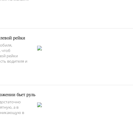
улевой рейки
мобиля,
, чтоб
вой рейки
сть водителя и
ожении бьет руль
 достаточно
ятную, а в
озникающую в