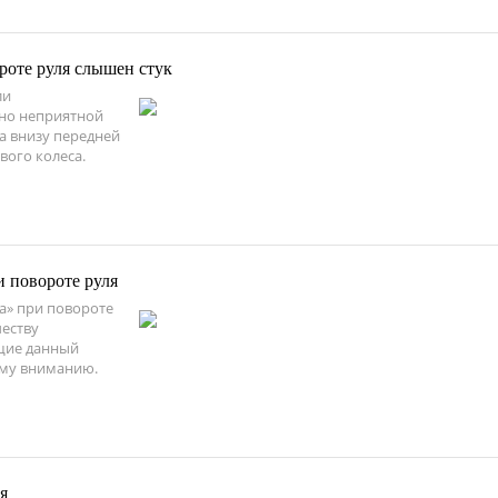
роте руля слышен стук
ли
чно неприятной
а внизу передней
вого колеса.
и повороте руля
а» при повороте
еству
щие данный
ему вниманию.
я