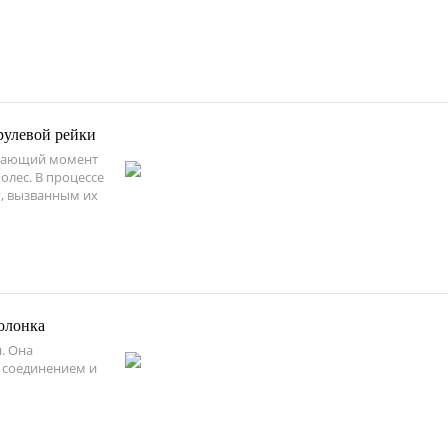
рулевой рейки
ащающий момент
олес. В процессе
у, вызванным их
олонка
. Она
 соединением и