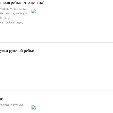
левая рейка - что делать?
я часть механизма
евому редуктору.
йствии
яет собой одну
тулки рулевой рейки
яга
левая система,