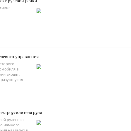
ект рулевой рейки
янии?
улевого управления
оторого
омобиля в
ия входят:
бразуют угол
ектроусилителя руля
лей рулевого
ло намного
ния на малых и