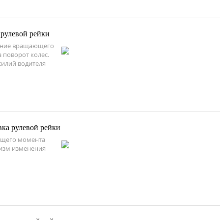
рулевой рейки
ление вращающего
 поворот колес.
силий водителя
вка рулевой рейки
ющего момента
низм изменения