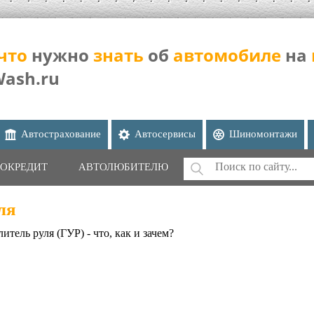
что
нужно
знать
об
автомобиле
на
Wash.ru
Автострахование
Автосервисы
Шиномонтажи
Поиск
ОКРЕДИТ
АВТОЛЮБИТЕЛЮ
ФОРМА ПОИС
ля
итель руля (ГУР) - что, как и зачем?