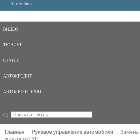
Автомойки
ВИДЕО
ТЮНИНГ
СТАТЬИ
АВТОКРЕДИТ
АВТОЛЮБИТЕЛЮ
Поиск
ФОРМА ПОИСКА
Главная
→
Рулевое управление автомобиля
→
Замена
ВЫ ЗДЕСЬ
жидкости ГУР