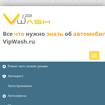
Все
что
нужно
знать
об
автомоби
VipWash.ru
Ремонт авто своими руками
Автоюрист
Автострахование
Автосервисы