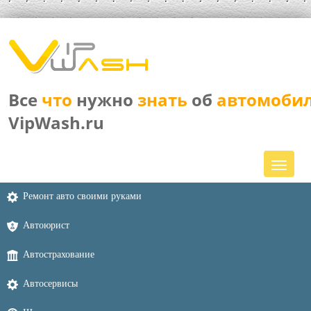
Все
что
нужно
знать
об
автомоби
VipWash.ru
Ремонт авто своими руками
Автоюрист
Автострахование
Автосервисы