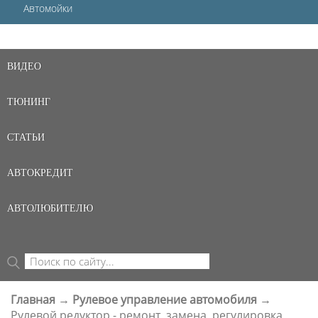
Автомойки
ВИДЕО
ТЮНИНГ
СТАТЬИ
АВТОКРЕДИТ
АВТОЛЮБИТЕЛЮ
Поиск
ФОРМА ПОИСКА
Главная
→
Рулевое управление автомобиля
→
ВЫ ЗДЕСЬ
Рулевой редуктор - ремонт, замена, регулировка