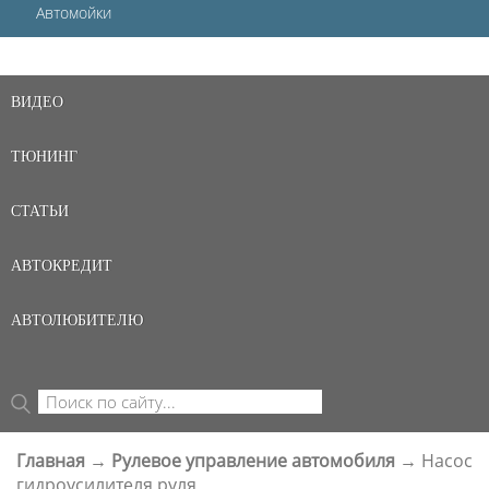
Автомойки
ВИДЕО
ТЮНИНГ
СТАТЬИ
АВТОКРЕДИТ
АВТОЛЮБИТЕЛЮ
Поиск
ФОРМА ПОИСКА
Главная
→
Рулевое управление автомобиля
→
Насос
ВЫ ЗДЕСЬ
гидроусилителя руля