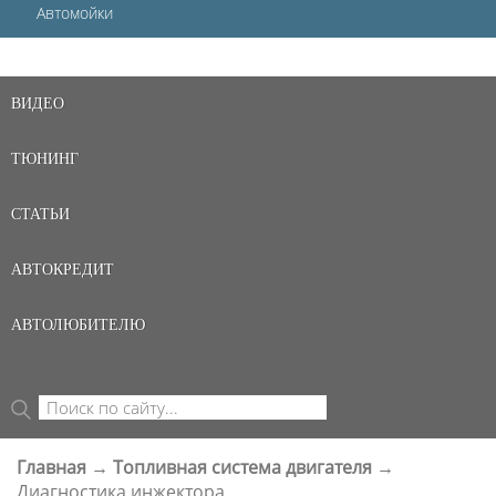
Автомойки
ВИДЕО
ТЮНИНГ
СТАТЬИ
АВТОКРЕДИТ
АВТОЛЮБИТЕЛЮ
Поиск
ФОРМА ПОИСКА
Главная
→
Топливная система двигателя
→
ВЫ ЗДЕСЬ
Диагностика инжектора