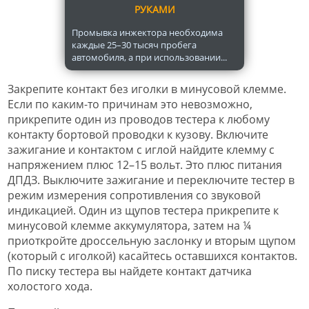
РУКАМИ
Промывка инжектора необходима
каждые 25–30 тысяч пробега
автомобиля, а при использовании...
Закрепите контакт без иголки в минусовой клемме.
Если по каким-то причинам это невозможно,
прикрепите один из проводов тестера к любому
контакту бортовой проводки к кузову. Включите
зажигание и контактом с иглой найдите клемму с
напряжением плюс 12–15 вольт. Это плюс питания
ДПДЗ. Выключите зажигание и переключите тестер в
режим измерения сопротивления со звуковой
индикацией. Один из щупов тестера прикрепите к
минусовой клемме аккумулятора, затем на ¼
приоткройте дроссельную заслонку и вторым щупом
(который с иголкой) касайтесь оставшихся контактов.
По писку тестера вы найдете контакт датчика
холостого хода.