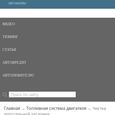
Автомойки
ВИДЕО
ТЮНИНГ
СТАТЬИ
АВТОКРЕДИТ
АВТОЛЮБИТЕЛЮ
Поиск
ФОРМА ПОИСКА
Главная
→
Топливная система двигателя
→
Чистка
ВЫ ЗДЕСЬ
дроссельной заслонки