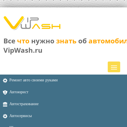
Все
что
нужно
знать
об
автомоби
VipWash.ru
Ремонт авто своими руками
Автоюрист
Автострахование
Автосервисы