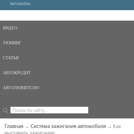
Автомойки
ВИДЕО
ТЮНИНГ
СТАТЬИ
АВТОКРЕДИТ
АВТОЛЮБИТЕЛЮ
Поиск
ФОРМА ПОИСКА
Главная
→
Система зажигания автомобиля
→
Как
ВЫ ЗДЕСЬ
выставить зажигание