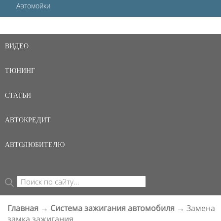
Автомойки
ВИДЕО
ТЮНИНГ
СТАТЬИ
АВТОКРЕДИТ
АВТОЛЮБИТЕЛЮ
Поиск
ФОРМА ПОИСКА
Главная
→
Система зажигания автомобиля
→
Замена
ВЫ ЗДЕСЬ
замка зажигания