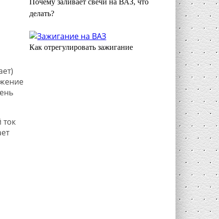
Почему заливает свечи на ВАЗ, что
делать?
Как отрегулировать зажигание
ает)
яжение
вень
 ток
ает