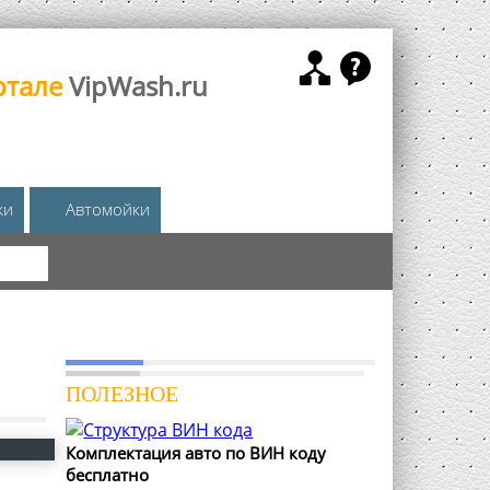
ртале
VipWash.ru
жи
Автомойки
КА
ПОЛЕЗНОЕ
Комплектация авто по ВИН коду
бесплатно