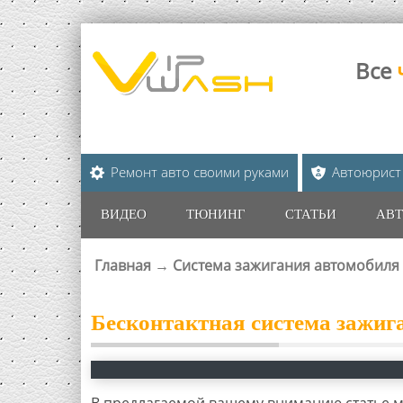
Все
Ремонт авто своими руками
Автоюрист
ВИДЕО
ТЮНИНГ
СТАТЬИ
АВТ
Главная
→
Система зажигания автомобиля
ВЫ ЗДЕСЬ
Бесконтактная система зажиг
В предлагаемой вашему вниманию статье м