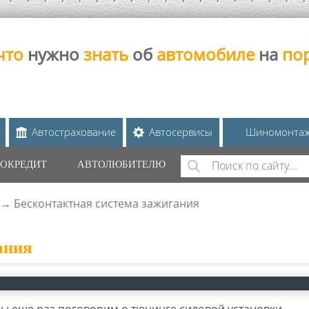
что
нужно
знать
об
автомобиле
на
по
Автострахование
Автосервисы
Шиномонта
Поиск
ОКРЕДИТ
АВТОЛЮБИТЕЛЮ
ФОРМА ПОИС
→
Бесконтактная система зажигания
ания
ы еще раз поговорим о тюнинге силовой установки