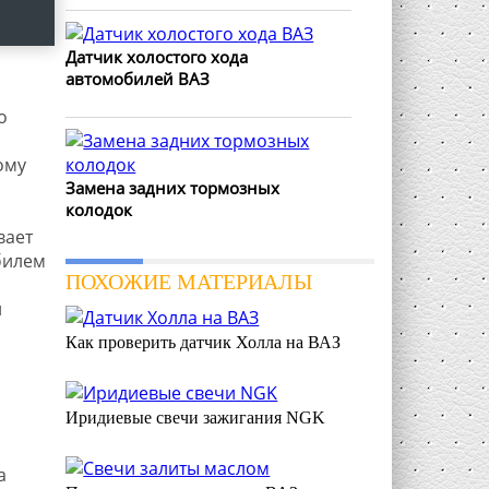
Датчик холостого хода
автомобилей ВАЗ
о
ому
Замена задних тормозных
колодок
вает
билем
ПОХОЖИЕ МАТЕРИАЛЫ
и
Как проверить датчик Холла на ВАЗ
Иридиевые свечи зажигания NGK
а