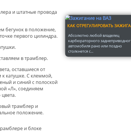
лера и штатные провода
КАК ОТРЕГУЛИРОВАТЬ ЗАЖИГ
м бегунок в положение,
точке первого цилиндра.
Абсолютно любой владелец
карбюраторного заднеприводног
автомобиля рано или поздно
тушки.
столкнется с...
тавляем в трамблер.
ета, оставшиеся от
к катушке. С клеммой,
еный и синий с полоской
ной «Л», соединяем
 цвета.
овый трамблер и
альное положение.
трамблере и блоке