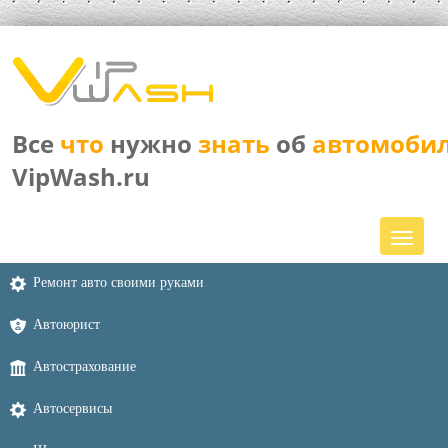
Все
что
нужно
знать
об
автомоби
VipWash.ru
Ремонт авто своими руками
Автоюрист
Автострахование
Автосервисы