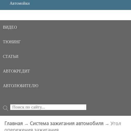
Автомойки
ВИДЕО
ТЮНИНГ
СТАТЬИ
АВТОКРЕДИТ
АВТОЛЮБИТЕЛЮ
Поиск
ФОРМА ПОИСКА
Главная
→
Система зажигания автомобиля
→
Угол
ВЫ ЗДЕСЬ
опережения зажигания