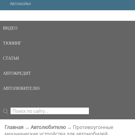
Автомойки
ВИДЕО
ТЮНИНГ
СТАТЬИ
АВТОКРЕДИТ
АВТОЛЮБИТЕЛЮ
Поиск
ФОРМА ПОИСКА
Главная
→
Автолюбителю
→
Противоугонные
ВЫ ЗДЕСЬ
механические устройства для автомобилей