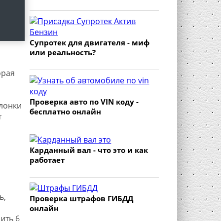
Супротек для двигателя - миф
или реальность?
орая
Проверка авто по VIN коду -
лонки
бесплатно онлайн
т
Карданный вал - что это и как
работает
ь,
Проверка штрафов ГИБДД
онлайн
ить 6