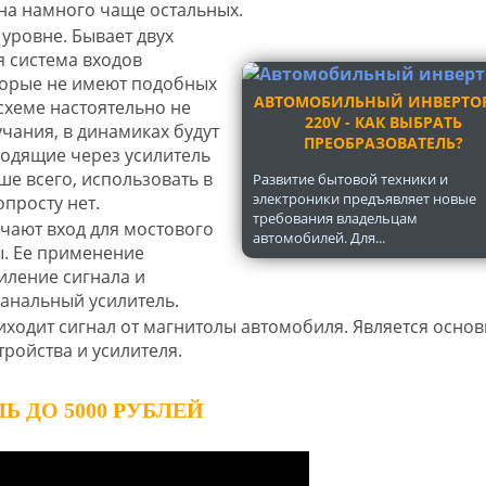
на намного чаще остальных.
 уровне. Бывает двух
ая система входов
торые не имеют подобных
АВТОМОБИЛЬНЫЙ ИНВЕРТОР
схеме настоятельно не
220V - КАК ВЫБРАТЬ
учания, в динамиках будут
ПРЕОБРАЗОВАТЕЛЬ?
одящие через усилитель
ше всего, использовать в
Развитие бытовой техники и
электроники предъявляет новые
опросту нет.
требования владельцам
чают вход для мостового
автомобилей. Для...
ы. Ее применение
иление сигнала и
канальный усилитель.
приходит сигнал от магнитолы автомобиля. Является осно
ройства и усилителя.
Ь ДО 5000 РУБЛЕЙ