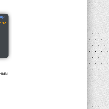
 12
вным