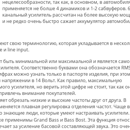
нецелесообразности, так как, в основном, в автомобил
применяется не болше 4 динамиков и 1-2 сабвуферов. 6
канальный усилитель рассчитан на более высокую мощ
и не редко очень быстро сажает аккумулятор автомоби
еют свою терминологию, которая укладывается в нескол
 и line input.
т быть минимальной или максимальной и является само
силителя. Соответственно буквами она обозначается RMS
рах можно узнать только в паспорте изделия, при этом
 напряжении в 14 Вольт. Как правило, максимальную
го усилителя, но верить этой цифре не стоит, так как о
привлечь внимание покупателей.
яет обрезать низкие и высокие частоты друг от друга. В
меняется плавная регулировка отделения частот. Чаще в
о знающие люди, которые умеют настраивать усилители.
же применимы Grand Bass и Bass Bost. Эта функция относ
ает за усиление басовой составляющей звука. Это оче