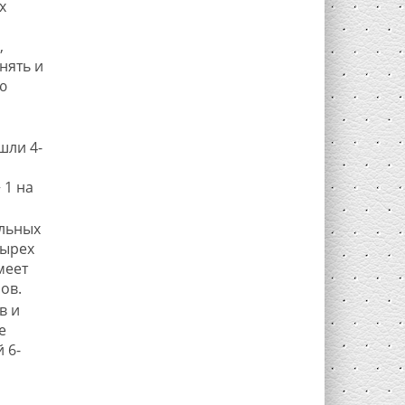
х
,
нять и
ю
шли 4-
 1 на
льных
тырех
меет
ов.
в и
е
 6-