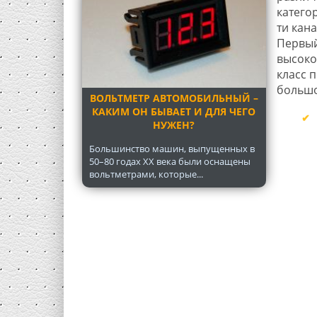
категор
ти кан
Первый
высоко
класс 
большо
ВОЛЬТМЕТР АВТОМОБИЛЬНЫЙ –
КАКИМ ОН БЫВАЕТ И ДЛЯ ЧЕГО
НУЖЕН?
Большинство машин, выпущенных в
50–80 годах XX века были оснащены
вольтметрами, которые...