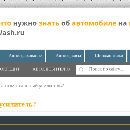
что
нужно
знать
об
автомобиле
на
Wash.ru
Автострахование
Автосервисы
Шиномонтажи
Поиск
ОКРЕДИТ
АВТОЛЮБИТЕЛЮ
ФОРМА ПОИС
 автомобильный усилитель?
усилитель?