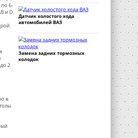
 по 6-
В и D.
Датчик холостого хода
автомобилей ВАЗ
орой
я
Замена задних тормозных
о
колодок
до 2
ло в
итолы
рый