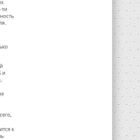
ях
-ти
ность
ля.
ько
й
 и
,
на
сего,
ится к
нь