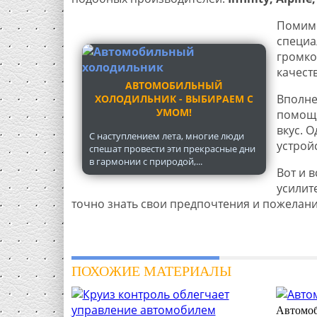
Помимо
специа
громко
качеств
АВТОМОБИЛЬНЫЙ
Вполне
ХОЛОДИЛЬНИК - ВЫБИРАЕМ С
УМОМ!
помощь
вкус. 
С наступлением лета, многие люди
устрой
спешат провести эти прекрасные дни
в гармонии с природой,...
Вот и 
усилите
точно знать свои предпочтения и пожелани
ПОХОЖИЕ МАТЕРИАЛЫ
Автомоб