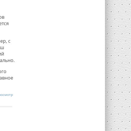
ов
ется
ер, с
аш
ий
ально.
ого
лавное
росмотр