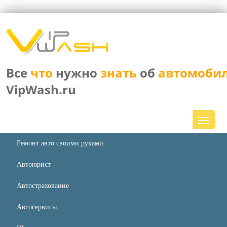
Все
что
нужно
знать
об
автомоби
VipWash.ru
Ремонт авто своими руками
Автоюрист
Автострахование
Автосервисы