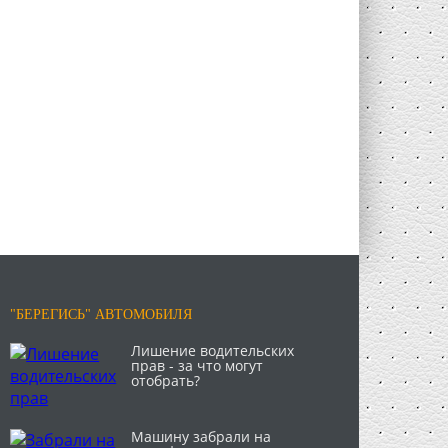
"БЕРЕГИСЬ" АВТОМОБИЛЯ
Лишение водительских
прав - за что могут
отобрать?
Машину забрали на