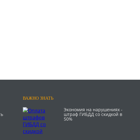
ВАЖНО ЗНАТЬ
Экономия на нарушениях -
ть
штраф ГИБДД со скидкой в
50%