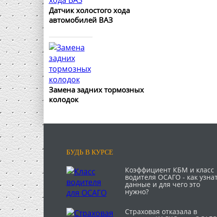
Датчик холостого хода
автомобилей ВАЗ
Замена задних тормозных
колодок
БУДЬ В КУРСЕ
Коэффициент КБМ и класс
водителя ОСАГО - как узна
данные и для чего это
нужно?
Страховая отказала в