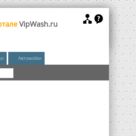
ртале
VipWash.ru
жи
Автомойки
КА