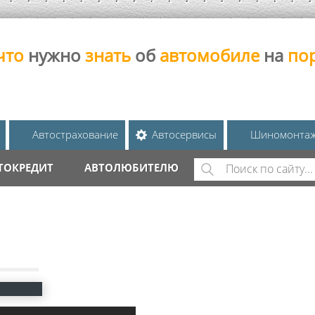
что
нужно
знать
об
автомобиле
на
по
Автострахование
Автосервисы
Шиномонта
Поиск
ТОКРЕДИТ
АВТОЛЮБИТЕЛЮ
ФОРМА ПОИС