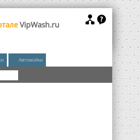
ртале
VipWash.ru
жи
Автомойки
КА