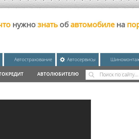
что
нужно
знать
об
автомобиле
на
по
Автострахование
Автосервисы
Шиномонта
Поиск
ТОКРЕДИТ
АВТОЛЮБИТЕЛЮ
ФОРМА ПОИС