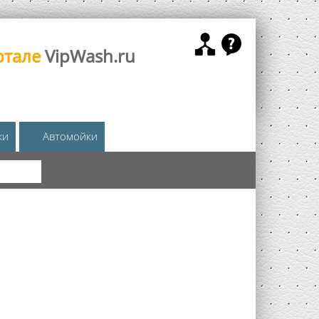
ртале
VipWash.ru
жи
Автомойки
КА