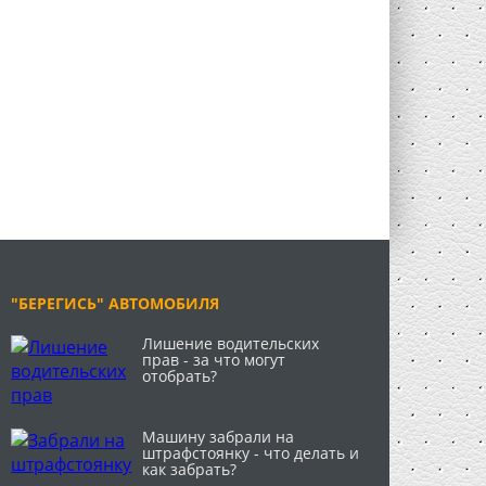
"БЕРЕГИСЬ" АВТОМОБИЛЯ
Лишение водительских
прав - за что могут
отобрать?
Машину забрали на
штрафстоянку - что делать и
как забрать?