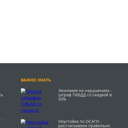
ВАЖНО ЗНАТЬ
Экономия на нарушениях -
ть
штраф ГИБДД со скидкой в
50%
 -
Неустойка по ОСАГО -
рассчитываем правильно