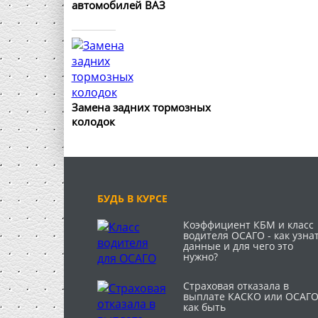
автомобилей ВАЗ
Замена задних тормозных
колодок
БУДЬ В КУРСЕ
Коэффициент КБМ и класс
водителя ОСАГО - как узна
данные и для чего это
нужно?
Страховая отказала в
выплате КАСКО или ОСАГО
как быть