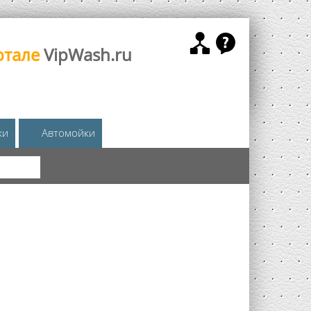
ртале
VipWash.ru
жи
Автомойки
КА