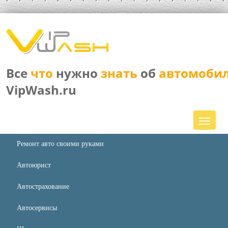
Все
что
нужно
знать
об
автомоби
VipWash.ru
Ремонт авто своими руками
Автоюрист
Автострахование
Автосервисы