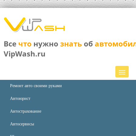
Все
что
нужно
знать
об
автомоби
VipWash.ru
Ремонт авто своими руками
Автоюрист
Автострахование
Автосервисы