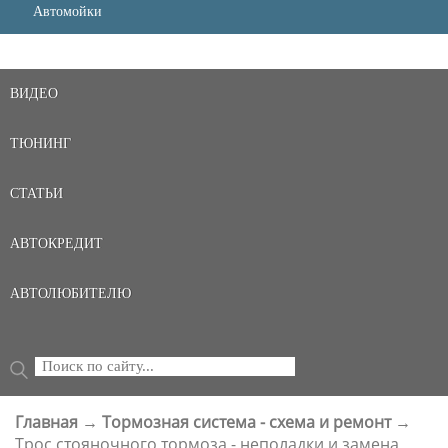
Автомойки
ВИДЕО
ТЮНИНГ
СТАТЬИ
АВТОКРЕДИТ
АВТОЛЮБИТЕЛЮ
Поиск
ФОРМА ПОИСКА
Главная
→
Тормозная система - схема и ремонт
→
ВЫ ЗДЕСЬ
Трос стояночного тормоза - неполадки и замена