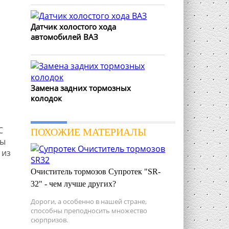
Датчик холостого хода
автомобилей ВАЗ
Замена задних тормозных
колодок
С
ПОХОЖИЕ МАТЕРИАЛЫ
ны
 из
Очиститель тормозов Супротек "SR-
32" - чем лучше других?
Дороги, а особенно в нашей стране,
способны преподносить множество
сюрпризов.