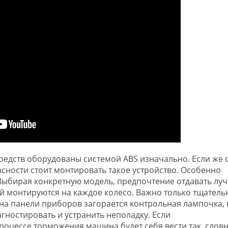
едств оборудованы системой ABS изначально. Если же 
асности стоит монтировать такое устройство. Особенно
 Выбирая конкретную модель, предпочтение отдавать лу
й монтируются на каждое колесо. Важно только тщатель
 на панели приборов загорается контрольная лампочка,
гностировать и устранить неполадку. Если
роцессе торможения машина будет себя вести так, словн