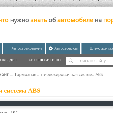
что
нужно
знать
об
автомобиле
на
по
Автострахование
Автосервисы
Шиномонта
Поиск
ОКРЕДИТ
АВТОЛЮБИТЕЛЮ
ФОРМА ПОИС
монт
→
Тормозная антиблокировочная система ABS
я система ABS