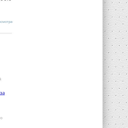
осмотра
й
го