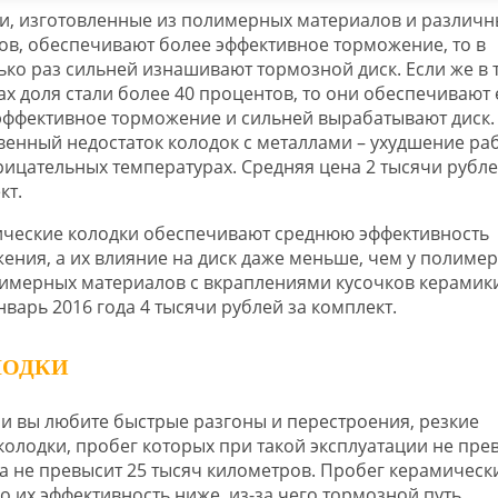
и, изготовленные из полимерных материалов и различн
ов, обеспечивают более эффективное торможение, то в
ько раз сильней изнашивают тормозной диск. Если же в 
ах доля стали более 40 процентов, то они обеспечивают
эффективное торможение и сильней вырабатывают диск.
венный недостаток колодок с металлами – ухудшение ра
рицательных температурах. Средняя цена 2 тысячи рубле
кт.
ческие колодки обеспечивают среднюю эффективность
ения, а их влияние на диск даже меньше, чем у полиме
лимерных материалов с вкраплениями кусочков керамики
нварь 2016 года 4 тысячи рублей за комплект.
ЛОДКИ
ли вы любите быстрые разгоны и перестроения, резкие
олодки, пробег которых при такой эксплуатации не пре
ка не превысит 25 тысяч километров. Пробег керамическ
но их эффективность ниже, из-за чего тормозной путь