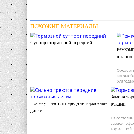
ПОХОЖИЕ МАТЕРИАЛЫ
Суппорт тормозной передний
Ремкомп
цилинд
Оособен
автомоби
благодаря
Замена тор
Почему греются передние тормозные
руками
диски
От состояни
зависит эфф
тормозной с