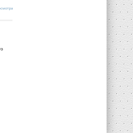
осмотра
го