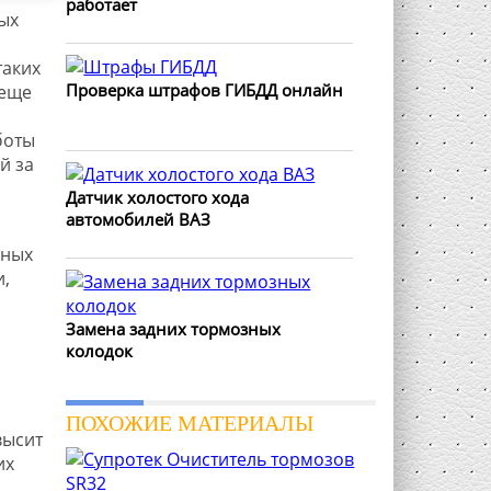
работает
ых
таких
Проверка штрафов ГИБДД онлайн
 еще
боты
й за
Датчик холостого хода
автомобилей ВАЗ
рных
,
Замена задних тормозных
колодок
ПОХОЖИЕ МАТЕРИАЛЫ
высит
их