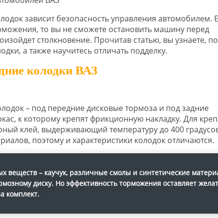
олодок зависит безопасность управления автомобилем. 
рможения, то вы не сможете остановить машину перед
зойдет столкновение. Прочитав статью, вы узнаете, по
дки, а также научитесь отличать подделку.
дние колодки ВАЗ
олодок – под передние дисковые тормоза и под задние
ркас, к которому крепят фрикционную накладку. Для кре
ный клей, выдерживающий температуру до 400 градусов
риалов, поэтому и характеристики колодок отличаются.
х веществ – каучук, различные смолы и синтетические матери
ормозному диску. Но эффективность торможения оставляет жела
а комплект.