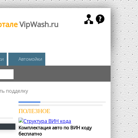
ртале
VipWash.ru
жи
Автомойки
КА
ть подделку
ПОЛЕЗНОЕ
Комплектация авто по ВИН коду
бесплатно