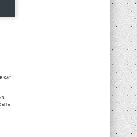
o
а
лежат
ка.
быть