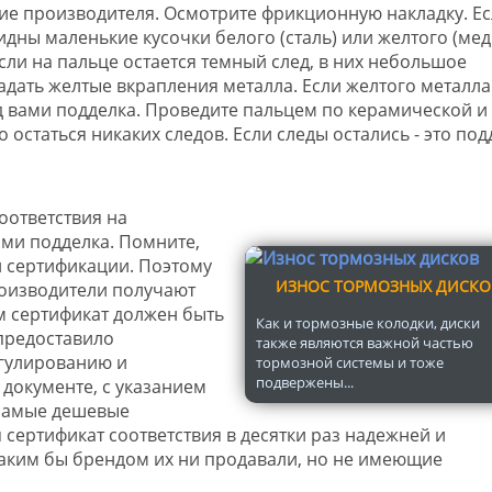
ие производителя. Осмотрите фрикционную накладку. Е
идны маленькие кусочки белого (сталь) или желтого (мед
сли на пальце остается темный след, в них небольшое
дать желтые вкрапления металла. Если желтого металла
ед вами подделка. Проведите пальцем по керамической и
остаться никаких следов. Если следы остались - это под
оответствия на
ами подделка. Помните,
 сертификации. Поэтому
ИЗНОС ТОРМОЗНЫХ ДИСКО
оизводители получают
м сертификат должен быть
Как и тормозные колодки, диски
предоставило
также являются важной частью
егулированию и
тормозной системы и тоже
подвержены...
 документе, с указанием
 самые дешевые
 сертификат соответствия в десятки раз надежней и
аким бы брендом их ни продавали, но не имеющие