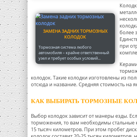
Колодк
металл
нескол
колодк
ЗАМЕНА ЗАДНИХ ТОРМОЗНЫХ
более 
КОЛОДОК
Единст
при от
Тормозная система любого
компле
автомобиля – крайне ответственный
узел и требует особых условий...
Керами
тормож
колодок. Такие колодки изготовлены из по
отсюда и название. Средняя стоимость на я
КАК ВЫБИРАТЬ ТОРМОЗНЫЕ КО
Выбор колодок зависит от манеры езды. Ес
торможения, то вам необходимы стальные к
15 тысяч километров. При этом пробег дис
колодок составит 20-25 тысяч километров, 