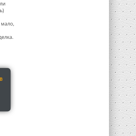
сли
ь)
 мало,
делка.
В