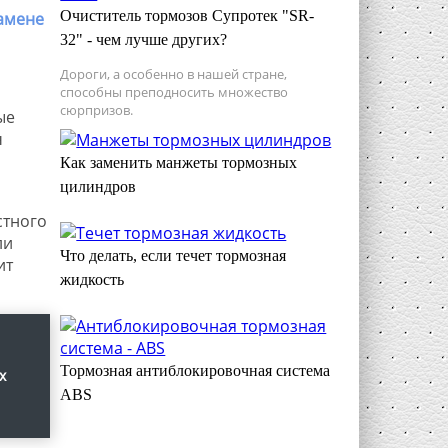
Очиститель тормозов Супротек "SR-
амене
32" - чем лучше других?
Дороги, а особенно в нашей стране,
способны преподносить множество
сюрпризов.
ые
ч
Как заменить манжеты тормозных
цилиндров
стного
ли
Что делать, если течет тормозная
ит
жидкость
Тормозная антиблокировочная система
х
ABS