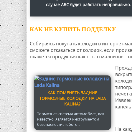
случае АБС будет работать неправильно.
КАК НЕ КУПИТЬ ПОДДЕЛКУ
Собираясь покупать колодки в интернет-маг
сможете отказаться от колодок, если произ
окажется продукция какого-то малоизвестн
Прежде
вскрыт
колодк
типогр
КАК ПОМЕНЯТЬ ЗАДНИЕ
нечетк
ТОРМОЗНЫЕ КОЛОДКИ НА LADA
Извлек
KALINA?
капель
Тормозная система автомобиля, как
известно, является инструментом
безопасности любого...
На каж