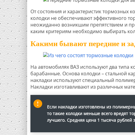
От состояния и характеристик тормозных к
колодки не обеспечивают эффективного то
неожиданно возникшим препятствием и прои
каким критериям необходимо выбирать коло
Какими бывают передние и за
На автомобилях ВАЗ используют два типа к
барабанные. Основа колодки – стальной ка
накладки используют специальный полимер
Накладки изготавливают из различных мате
Если накладки изготовлены из полимерны
то такие колодки меньше всего вредят т
лучшего. Средняя цена 1 тысяча рублей з