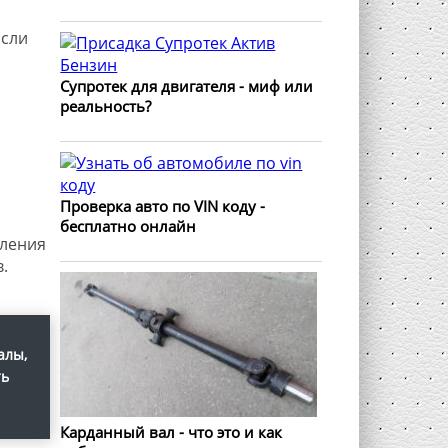
Если
Супротек для двигателя - миф или
реальность?
Проверка авто по VIN коду -
бесплатно онлайн
пления
.
алы,
ть
Карданный вал - что это и как