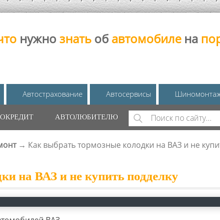
что
нужно
знать
об
автомобиле
на
по
Автострахование
Автосервисы
Шиномонта
Поиск
ОКРЕДИТ
АВТОЛЮБИТЕЛЮ
ФОРМА ПОИС
монт
→
Как выбрать тормозные колодки на ВАЗ и не купи
ки на ВАЗ и не купить подделку