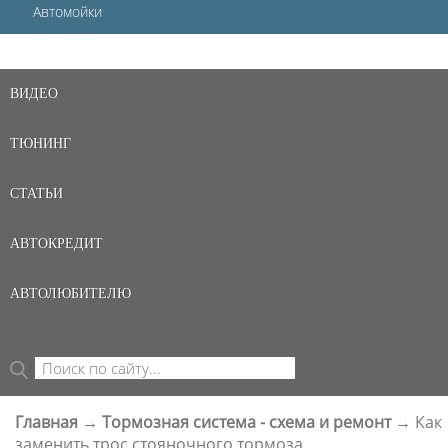
Автомойки
ВИДЕО
ТЮНИНГ
СТАТЬИ
АВТОКРЕДИТ
АВТОЛЮБИТЕЛЮ
Поиск
ФОРМА ПОИСКА
Главная
→
Тормозная система - схема и ремонт
→
Как
ВЫ ЗДЕСЬ
заменить трос стояночного тормоза