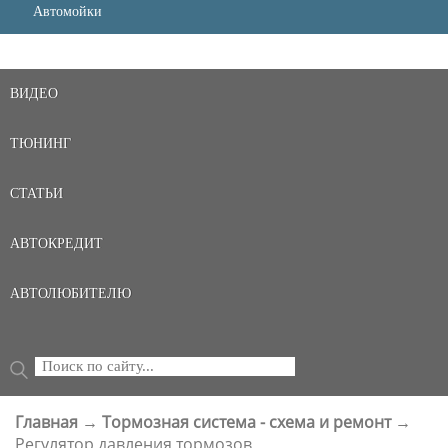
Автомойки
ВИДЕО
ТЮНИНГ
СТАТЬИ
АВТОКРЕДИТ
АВТОЛЮБИТЕЛЮ
Поиск
ФОРМА ПОИСКА
Главная
→
Тормозная система - схема и ремонт
→
ВЫ ЗДЕСЬ
Регулятор давления тормозов