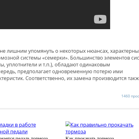
не лишним упомянуть о некоторых нюансах, характерны
рмозной системы «семерки». Большинство элементов си
, уплотнители и т.п.), обладают одинаковым
очередь, предполагает одновременную потерю ими
теристик. Соответственно, их замена производится такж
1460 про
мается педаль тормоза
Как прокачать тормоза