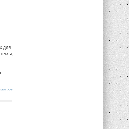
х для
стемы,
е
смотров