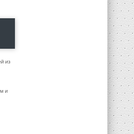
й из
м и