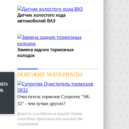
Датчик холостого хода
автомобилей ВАЗ
Замена задних тормозных
колодок
ПОХОЖИЕ МАТЕРИАЛЫ
дать
в.
Очиститель тормозов Супротек "SR-
32" - чем лучше других?
Дороги, а особенно в нашей стране,
способны преподносить множество
сюрпризов.