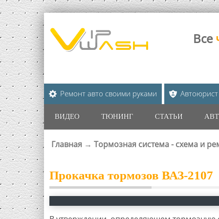
Все
Ремонт авто своими руками
Автоюрист
ВИДЕО
ТЮНИНГ
СТАТЬИ
АВТ
Главная
→
Тормозная система - схема и ре
ВЫ ЗДЕСЬ
Прокачка тормозов ВАЗ-2107
В утверждении, определяющем тормозную с