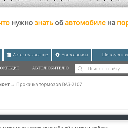
что
нужно
знать
об
автомобиле
на
по
Автострахование
Автосервисы
Шиномонта
Поиск
ОКРЕДИТ
АВТОЛЮБИТЕЛЮ
ФОРМА ПОИС
монт
→
Прокачка тормозов ВАЗ-2107
истему в качестве главнейшей системы любого