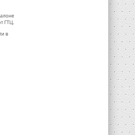
салоне
т ГТЦ.
ти в