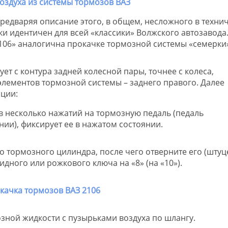
редваряя описание этого, в общем, несложного в техни
ки идентичен для всей «классики» Волжского автозавода
106» аналогична прокачке тормозной системы «семерки»
ет с контура задней колесной пары, точнее с колеса,
элементов тормозной системы – заднего правого. Далее
ции:
в несколько нажатий на тормозную педаль (педаль
ии), фиксирует ее в нажатом состоянии.
 тормозного цилиндра, после чего отверните его (штуц
ного или рожкового ключа на «8» (на «10»).
ной жидкости с пузырьками воздуха по шлангу.