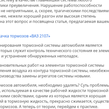
толики преувеличения. Нарушение работоспособности
 не неприятными, а, скорее, трагическими последствиям
нее, нежели хороший разгон или высокая степень
 на этот вопрос и посвящена статья, предлагаемая ваше
онирования тормозной системы автомобиля является
торых служит контроль технического состояния ее элем
н и устранение обнаруженных неполадок.
новительных работ на элементах тормозной системы
ления воздуха из контура тормозной системы, неизбежн
роизводства замены агрегатов системы новыми.
рмозов автомобиля, необходимо удалять? Суть проблем
ь, используемая в качестве рабочей жидкости тормозной
кими свойствами, одним из которых является хорошая
й в тормозную жидкость, прекрасно сжимается, сущест
рмозов. А теперь от теории, перейдем к практике.