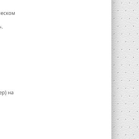
ческом
.
.
ер) на