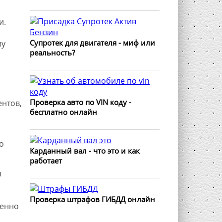
и.
Супротек для двигателя - миф или
му
реальность?
Проверка авто по VIN коду -
ентов,
бесплатно онлайн
о
Карданный вал - что это и как
работает
ы
Проверка штрафов ГИБДД онлайн
венно