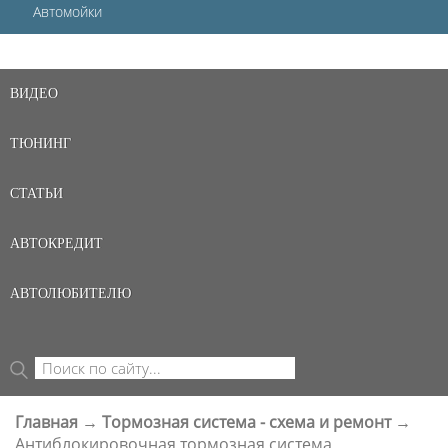
Автомойки
ВИДЕО
ТЮНИНГ
СТАТЬИ
АВТОКРЕДИТ
АВТОЛЮБИТЕЛЮ
Поиск
ФОРМА ПОИСКА
Главная
→
Тормозная система - схема и ремонт
→
ВЫ ЗДЕСЬ
Антиблокировочная тормозная система