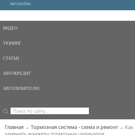
Автомойки
ВИДЕО
ТЮНИНГ
СТАТЬИ
АВТОКРЕДИТ
АВТОЛЮБИТЕЛЮ
Поиск
ФОРМА ПОИСКА
Главная
→
Тормозная система - схема и ремонт
→
Как
ВЫ ЗДЕСЬ
заменить манжеты тормозных цилиндров