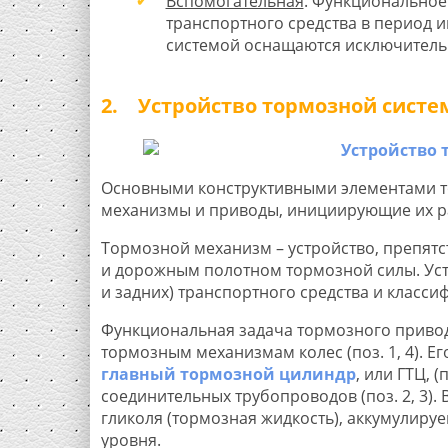
Вспомогательная
. Функциональное
транспортного средства в период 
системой оснащаются исключитель
2. Устройство тормозной сист
Основными конструктивными элементами т
механизмы и приводы, инициирующие их ра
Тормозной механизм – устройство, препят
и дорожным полотном тормозной силы. Уста
и задних) транспортного средства и класси
Функциональная задача тормозного привода
тормозным механизмам колес (поз. 1, 4). Ег
главный тормозной цилиндр
, или ГТЦ, 
соединительных трубопроводов (поз. 2, 3).
гликоля (тормозная жидкость), аккумулиру
уровня.