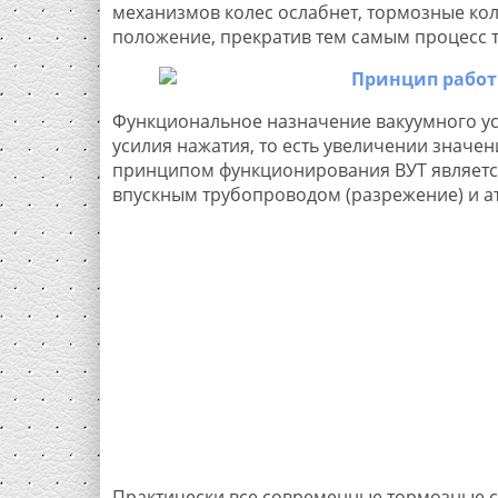
механизмов колес ослабнет, тормозные ко
положение, прекратив тем самым процесс 
Функциональное назначение вакуумного уси
усилия нажатия, то есть увеличении значе
принципом функционирования ВУТ является
впускным трубопроводом (разрежение) и а
Практически все современные тормозные с