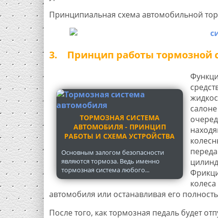
Принципиальная схема автомобильной тор
3. Принцип работы тормозной 
Функци
средст
жидкос
салоне
ТОРМОЗНАЯ СИСТЕМА
очеред
АВТОМОБИЛЯ - ПРИНЦИП
находя
РАБОТЫ И СХЕМА УСТРОЙСТВА
колесн
переда
Основным залогом безопасности
являются тормоза. Ведь именно
цилинд
тормозная система любого...
Фрикци
колеса
автомобиля или останавливая его полность
После того, как тормозная педаль будет о