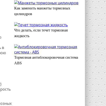
Как заменить манжеты тормозных
цилиндров
Что делать, если течет тормозная
жидкость
о
 в
вою
Тормозная антиблокировочная система
ABS
)
орость
мозных