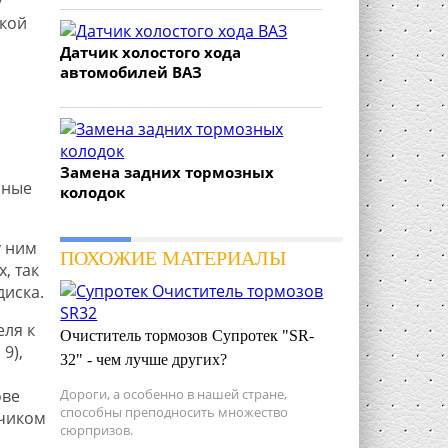
у
акой
Датчик холостого хода
автомобилей ВАЗ
Замена задних тормозных
зные
колодок
у ним
ПОХОЖИЕ МАТЕРИАЛЫ
, так
диска.
ля к
Очиститель тормозов Супротек "SR-
9),
32" - чем лучше других?
ове
Дороги, а особенно в нашей стране,
способны преподносить множество
тчиком
сюрпризов.