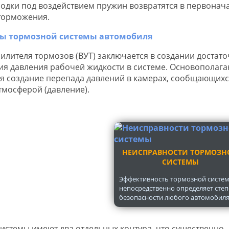
лодки под воздействием пружин возвратятся в первонач
торможения.
лителя тормозов (ВУТ) заключается в создании достат
ния давления рабочей жидкости в системе. Основопола
 создание перепада давлений в камерах, сообщающихс
тмосферой (давление).
НЕИСПРАВНОСТИ ТОРМОЗН
СИСТЕМЫ
Эффективность тормозной систе
непосредственно определяет сте
безопасности любого автомобиля..
истемы имеют два отдельных контура, что существенно