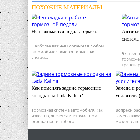
ПОХОЖИЕ МАТЕРИАЛЫ
Не нажимается педаль тормоза
Антибло
система
Наиболее важным органом в любом
автомобиле является тормозная
Экстренн
система.
торможе
транспор
Как поменять задние тормозные
Замена и р
колодки на Lada Kalina?
усилителя 
Тормозная система автомобиля, как
Вопреки ра
известно, является инструментом
замена ваку
безопасности любого...
может выпо