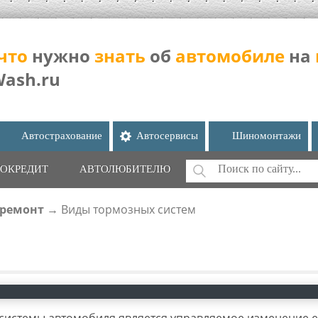
что
нужно
знать
об
автомобиле
на
Wash.ru
Автострахование
Автосервисы
Шиномонтажи
Поиск
ОКРЕДИТ
АВТОЛЮБИТЕЛЮ
ФОРМА ПОИС
 ремонт
→
Виды тормозных систем
истемы автомобиля является управляемое изменение е