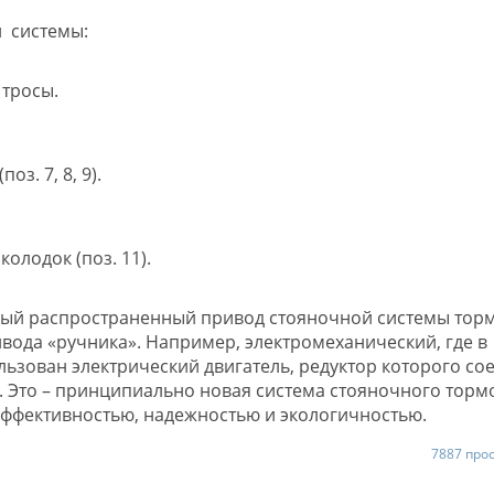
 системы:
 тросы.
з. 7, 8, 9).
олодок (поз. 11).
мый распространенный привод стояночной системы торм
вода «ручника». Например, электромеханический, где в
ьзован электрический двигатель, редуктор которого со
 Это – принципиально новая система стояночного тормо
ффективностью, надежностью и экологичностью.
7887 про