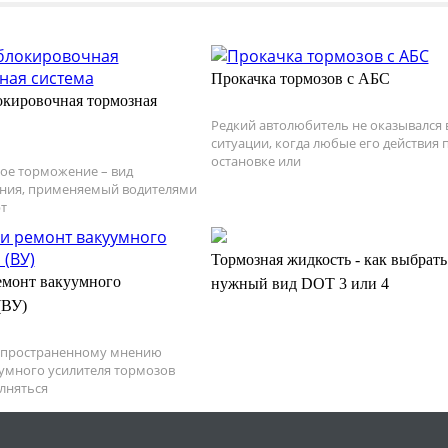
Прокачка тормозов с АБС
кировочная тормозная
Редкий автолюбитель не оказывался 
ситуации, когда любые его действия 
остановке или
ое торможение – вид
ния, применяемый водителями
т
Тормозная жидкость - как выбрать
емонт вакуумного
нужный вид DOT 3 или 4
(ВУ)
спространенному мнению
умного усилителя тормозов
лняться