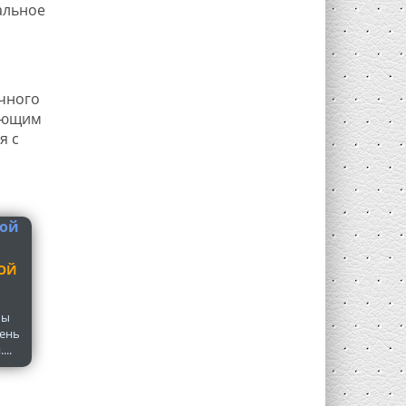
альное
очного
гающим
я с
ОЙ
мы
пень
..