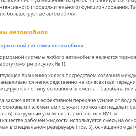
 назначение – уменьшение нагрузок на рабочую систем
интенсивного (продолжительного) функционирования. Т
но большегрузные автомобили.
емы автомобиля
ормозной системы любого автомобиля являются тормо
боту (смотри рисунок № 1).
ствующее вращению колеса посредством создания межд
навливаются непосредственно на колесах (как передних
фицируются по типу основного элемента – барабана или 
 заключается в эффективной передаче усилия от водите
о основными элементами служат: тормозная педаль (поз. 
(поз. 6), вакуумный усилитель тормозов, или ВУТ, и
 В качестве рабочей жидкости используется смесь на осн
емая в специальном резервуаре (поз. 5), оснащенном да