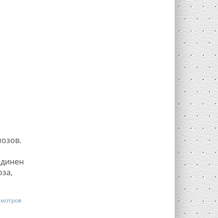
озов.
единен
за,
смотров