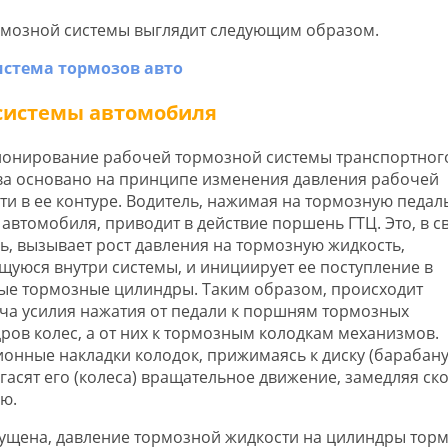
мозной системы выглядит следующим образом.
системы автомобиля
онирование рабочей тормозной системы транспортног
ва основано на принципе изменения давления рабочей
ти в ее контуре. Водитель, нажимая на тормозную педаль
 автомобиля, приводит в действие поршень ГТЦ. Это, в с
ь, вызывает рост давления на тормозную жидкость,
щуюся внутри системы, и инициирует ее поступление в
ые тормозные цилиндры. Таким образом, происходит
ча усилия нажатия от педали к поршням тормозных
ров колес, а от них к тормозным колодкам механизмов.
онные накладки колодок, прижимаясь к диску (барабану
 гасят его (колеса) вращательное движение, замедляя ск
ю.
тпущена, давление тормозной жидкости на цилиндры тор