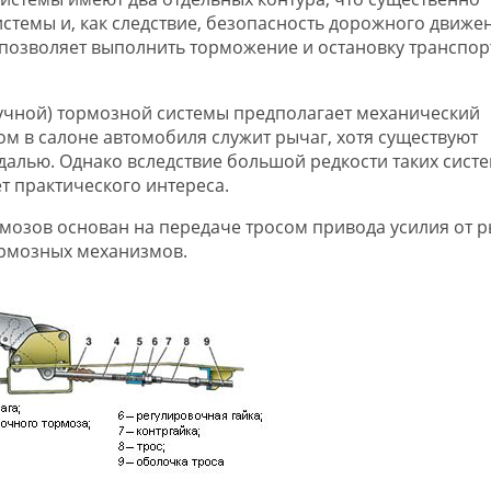
темы и, как следствие, безопасность дорожного движен
позволяет выполнить торможение и остановку транспор
учной) тормозной системы предполагает механический
м в салоне автомобиля служит рычаг, хотя существуют
далью. Однако вследствие большой редкости таких систе
т практического интереса.
мозов основан на передаче тросом привода усилия от р
ормозных механизмов.