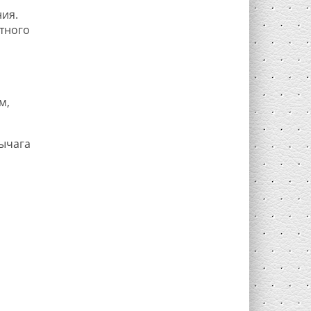
ия.
тного
м,
ычага