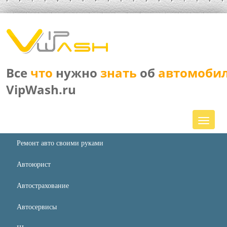
Все
что
нужно
знать
об
автомоби
VipWash.ru
Ремонт авто своими руками
Автоюрист
Автострахование
Автосервисы