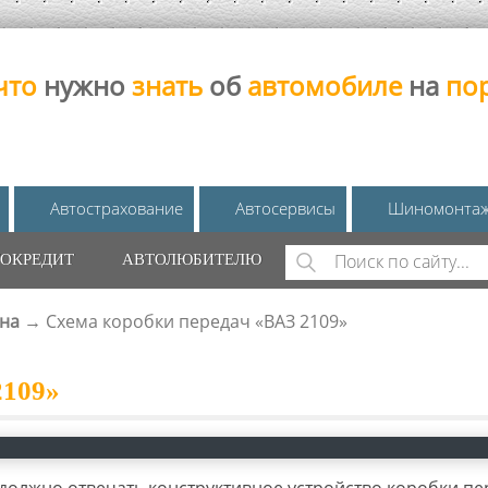
что
нужно
знать
об
автомобиле
на
по
Автострахование
Автосервисы
Шиномонта
Поиск
ОКРЕДИТ
АВТОЛЮБИТЕЛЮ
ФОРМА ПОИС
на
→
Схема коробки передач «ВАЗ 2109»
2109»
олжно отвечать конструктивное устройство коробки пе