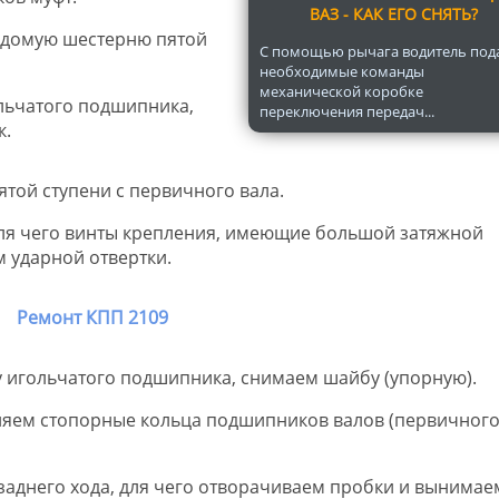
ВАЗ - КАК ЕГО СНЯТЬ?
едомую шестерню пятой
С помощью рычага водитель под
необходимые команды
механической коробке
льчатого подшипника,
переключения передач...
к.
ой ступени с первичного вала.
ля чего винты крепления, имеющие большой затяжной
 ударной отвертки.
у игольчатого подшипника, снимаем шайбу (упорную).
ляем стопорные кольца подшипников валов (первичного
 заднего хода, для чего отворачиваем пробки и вынимае