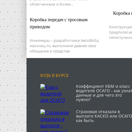
облегченным и более...
Коробка 
Коробка передач с тросовым
приводом
Конструкция
предполага
пятиступенч
Инженеры – разработчики АвтоВАЗа,
наконец-то, выполнили давнее свое
обещание и представ
БУДЬ В КУРСЕ
Коэффициент КБМ и класс
водителя ОСАГО - как узна
данные и для чего это
нужно?
Страховая отказала в
выплате КАСКО или ОСАГО
как быть