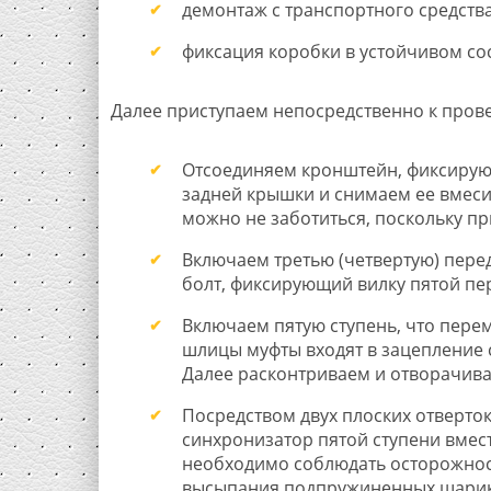
демонтаж с транспортного средства
фиксация коробки в устойчивом сос
Далее приступаем непосредственно к пров
Отсоединяем кронштейн, фиксирующ
задней крышки и снимаем ее вмеси
можно не заботиться, поскольку пр
Включаем третью (четвертую) пере
болт, фиксирующий вилку пятой пе
Включаем пятую ступень, что перем
шлицы муфты входят в зацепление 
Далее расконтриваем и отворачива
Посредством двух плоских отверто
синхронизатор пятой ступени вмест
необходимо соблюдать осторожност
высыпания подпружиненных шарик