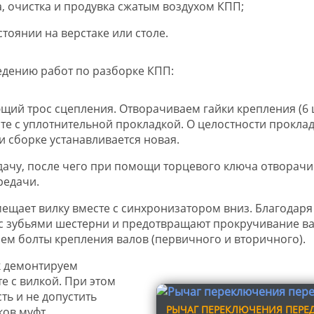
, очистка и продувка сжатым воздухом КПП;
тоянии на верстаке или столе.
едению работ по разборке КПП:
ий трос сцепления. Отворачиваем гайки крепления (6 
те с уплотнительной прокладкой. О целостности прокла
и сборке устанавливается новая.
дачу, после чего при помощи торцевого ключа отворач
редачи.
ещает вилку вместе с синхронизатором вниз. Благодаря
с зубьями шестерни и предотвращают прокручивание ва
ем болты крепления валов (первичного и вторичного).
к демонтируем
е с вилкой. При этом
ь и не допустить
РЫЧАГ ПЕРЕКЛЮЧЕНИЯ ПЕРЕ
ов муфт.