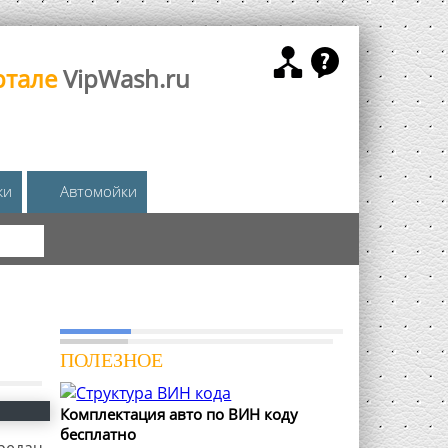
ртале
VipWash.ru
жи
Автомойки
КА
ПОЛЕЗНОЕ
Комплектация авто по ВИН коду
бесплатно
редач