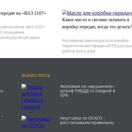
передач на «ВАЗ 2107»
Какое масло и сколько заливать в
 автомобиля «ВАЗ 2107»
коробку передач, когда это делать?
ет оснащение
атой коробкой перек
Регулярная замена масла в коробке
переключения передач (КПП) улучша
работу этого агре
ВАЖНО ЗНАТЬ
Экономия на нарушениях -
ть
штраф ГИБДД со скидкой в
50%
 -
Неустойка по ОСАГО -
рассчитываем правильно