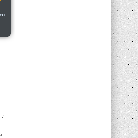
ает
 и
м