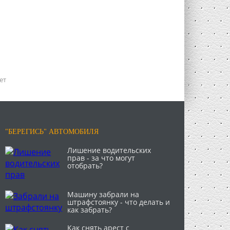
ет
"БЕРЕГИСЬ" АВТОМОБИЛЯ
Лишение водительских
прав - за что могут
отобрать?
Машину забрали на
штрафстоянку - что делать и
как забрать?
Как снять арест с