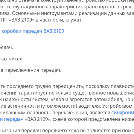
ия эксплуатационных характеристик транспортного средс
лива. Основными инструментами реализации данных зад
П «ВАЗ 2109» в частности, служат:
едач.
ых чисел.
са переключения передач.
ть последнего трудно переоценить, поскольку плавност
ючения гарантирует не только существенное повышени
и надежности систем, узлов и агрегатов автомобиля, но 
ие астеничности (утомляемости) водителя. Устройством,
чивающим плавность переключения, является
синхрони
и передач
«ВАЗ 2109», схема которой представлена ниже
низация передач переднего хода выполняется при пом