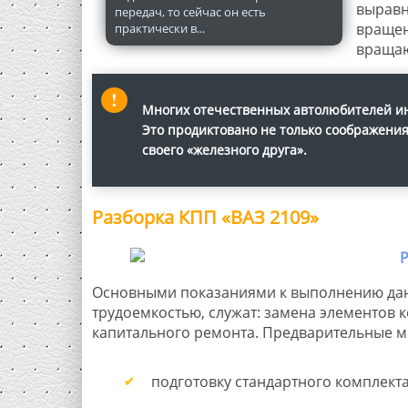
выравн
передач, то сейчас он есть
вращен
практически в...
враща
Многих отечественных автолюбителей инт
Это продиктовано не только соображени
своего «железного друга».
Разборка КПП «ВАЗ 2109»
Основными показаниями к выполнению дан
трудоемкостью, служат: замена элементов 
капитального ремонта. Предварительные м
подготовку стандартного комплекта