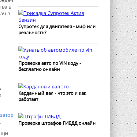
тва в
ач в
Супротек для двигателя - миф или
реальность?
Проверка авто по VIN коду -
бесплатно онлайн
ь
Карданный вал - что это и как
е
работает
и
затор
.
Проверка штрафов ГИБДД онлайн
ощи