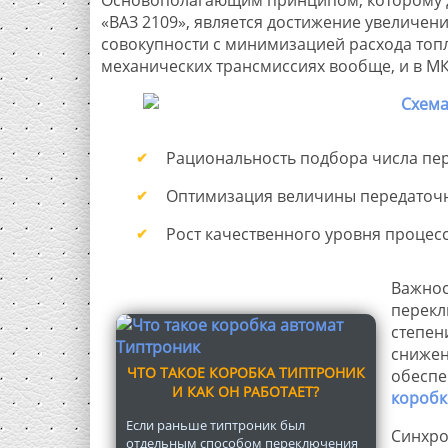
«ВАЗ 2109», является достижение увеличен
совокупности с минимизацией расхода топ
механических трансмиссиях вообще, и в МКП
Рациональность подбора числа пер
Оптимизация величины передаточн
Рост качественного уровня процес
Важнос
перекл
степен
снижен
ЧТО ТАКОЕ КОРОБКА ТИПТРОНИК
обеспе
И КАК ОН РАБОТАЕТ?
коробк
Если раньше типтроник был
Синхро
отдельным способом переключения