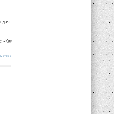
едач,
: «Как
смотров