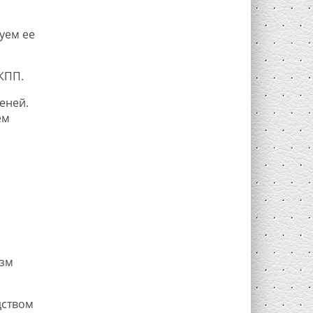
уем ее
КПП.
еней.
ем
изм
дством