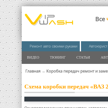
Все
Ремонт авто своими руками
Автоюрист
ВИДЕО
ТЮНИНГ
СТАТЬИ
АВТ
Главная
→
Коробка передач ремонт и заме
ВЫ ЗДЕСЬ
Схема коробки передач «ВАЗ 
Основополагающим принципом, которому д