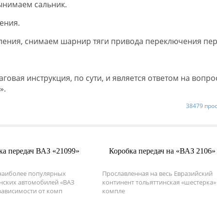
Вынимаем сальник.
ения.
ления, снимаем шарнир тяги привода переключения пер
вая инструкция, по сути, и является ответом на вопрос
?».
38479 про
ка передач ВАЗ «21099»
Коробка передач на «ВАЗ 2106»
наиболее популярных
Прославленная на весь Евразийский
нских автомобилей «ВАЗ
континент тольяттинская «шестерка»
 зависимости от комп
компле