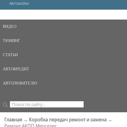
Автомойки
ВИДЕО
ТЮНИНГ
СТАТЬИ
АВТОКРЕДИТ
АВТОЛЮБИТЕЛЮ
Поиск
ФОРМА ПОИСКА
Главная
→
Коробка передач ремонт и замена
→
ВЫ ЗДЕСЬ
Ремонт АКПП Мерседес