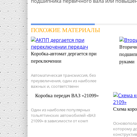
подшипника первичного вала или повышен
ПОХОЖИЕ МАТЕРИАЛЫ
Вторичн
Коробка-автомат дергается при
подшипн
переключении
руками
Автоматическая трансмиссия, без
преувеличения, один из наиболее
важных и, соответственн
Коробка передач ВАЗ «21099»
Схема коро
Один из наиболее популярных
тольяттинских автомобилей «ВАЗ
21099» в зависимости от комп
Основопола
которому д
конструктив