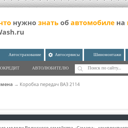
что
нужно
знать
об
автомобиле
на
Wash.ru
Автострахование
Автосервисы
Шиномонтажи
Поиск
ОКРЕДИТ
АВТОЛЮБИТЕЛЮ
ФОРМА ПОИС
амена
→
Коробка передач ВАЗ 2114
угие модели Волжского семейства «Самара», комплектуют