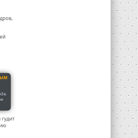
дров,
ей
ВЫМ
За,
ое
 гудит
нию