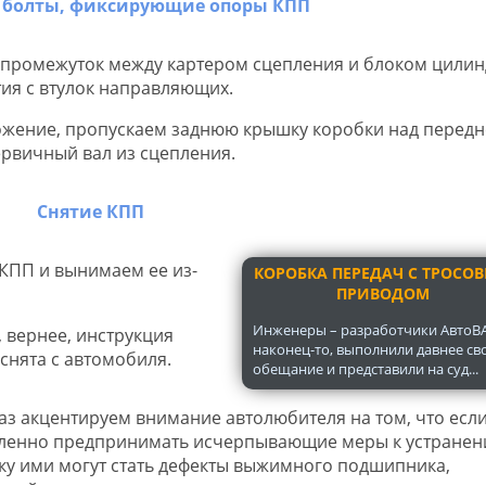
в промежуток между картером сцепления и блоком цилин
тия с втулок направляющих.
ожение, пропускаем заднюю крышку коробки над передн
ервичный вал из сцепления.
КПП и вынимаем ее из-
КОРОБКА ПЕРЕДАЧ С ТРОСО
ПРИВОДОМ
Инженеры – разработчики АвтоВА
, вернее, инструкция
наконец-то, выполнили давнее св
снята с автомобиля.
обещание и представили на суд...
з акцентируем внимание автолюбителя на том, что если
едленно предпринимать исчерпывающие меры к устране
ку ими могут стать дефекты выжимного подшипника,