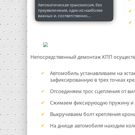
Автоматическая трансмиссия, без
преувеличения, один из наиболее
важных и, соответственно,...
Непосредственный демонтаж КПП осуществл
Автомобиль устанавливаем на эстак
зафиксированную в трех точках кре
Отсоединяем трос сцепления от ви
Сжимаем фиксирующую пружину и о
Выкручиваем болт крепления крон
На днище автомобиля находим коло