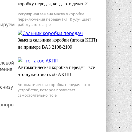
коробку передач, когда это делать?
Регулярная замена масла в коробке
переключения передач (КПП) улучшает
сируем
работу этого агре
Замена сальника коробки (штока КПП)
на примере ВАЗ 2108-2109
 левой
Автоматическая коробка передач - все
ления
что нужно знать об АКПП
Автоматическая коробка передач – это
снизу
устройство, которое позволяет
самостоятельно, то е
 опоры