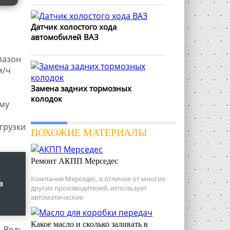
Датчик холостого хода
автомобилей ВАЗ
пазон
м/ч
Замена задних тормозных
,
колодок
ому
грузки
ПОХОЖИЕ МАТЕРИАЛЫ
Ремонт АКПП Мерседес
Компания Мерседес, в отличие от многих
а
других производителей, использует
автоматические
Какое масло и сколько заливать в
. Ведь