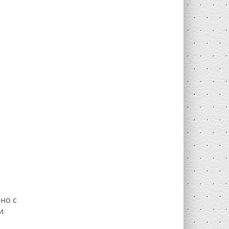
но с
и