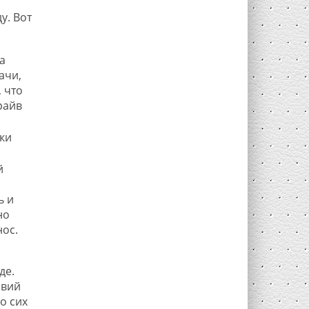
у. Вот
а
ачи,
 что
райв
ки
й
ь и
но
нос.
де.
овий
о сих