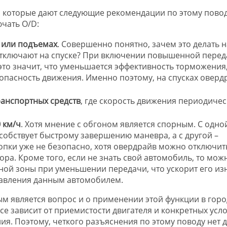
ы, которые дают следующие рекомендации по этому повод
чать O/D:
 или подъемах
. Совершенно понятно, зачем это делать н
отключают на спуске? При включении повышенной перед
это значит, что уменьшается эффективность торможения,
опасность движения. Именно поэтому, на спусках оверд
анспортных средств
, где скорость движения периодичес
 км/ч
. Хотя мнение с обгоном является спорным. С одно
собствует быстрому завершению маневра, а с другой –
нопки уже не безопасно, хотя овердрайв можно отключит
ора. Кроме того, если не знать свой автомобиль, то мож
ной зоны при уменьшении передачи, что ускорит его из
правления данным автомобилем.
м является вопрос и о применении этой функции в горо
все зависит от приемистости двигателя и конкретных усл
ия. Поэтому, четкого разъяснения по этому поводу нет д