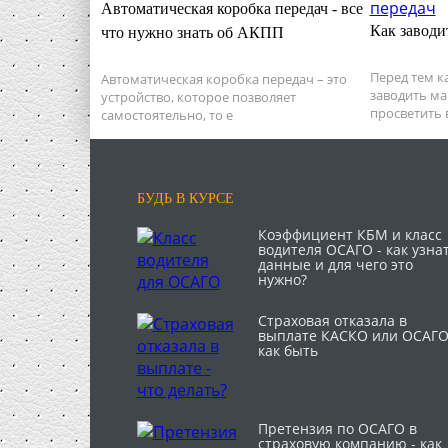
Автоматическая коробка передач - все
Как заводи
что нужно знать об АКПП
Перед тем ка
Автоматическая коробка передач – это
заводить ма
устройство, которое позволяет
просветить в
самостоятельно, то е
БУДЬ В КУРСЕ
Коэффициент КБМ и класс
водителя ОСАГО - как узна
данные и для чего это
нужно?
Страховая отказала в
выплате КАСКО или ОСАГО
как быть
Претензия по ОСАГО в
страховую компанию - как