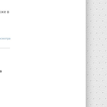
кже в
осмотра
в