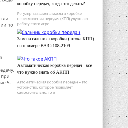
коробку передач, когда это делать?
Регулярная замена масла в коробке
если
переключения передач (КПП) улучшает
работу этого агре
нии по
Замена сальника коробки (штока КПП)
на примере ВАЗ 2108-2109
я
Автоматическая коробка передач - все
едачу,
что нужно знать об АКПП
 при
Автоматическая коробка передач – это
ие 5-
устройство, которое позволяет
самостоятельно, то е