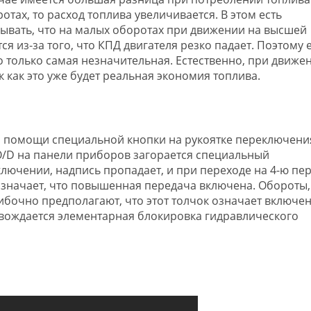
отах, то расход топлива увеличивается. В этом есть
бывать, что на малых оборотах при движении на высшей
я из-за того, что КПД двигателя резко падает. Поэтому 
о только самая незначительная. Естественно, при движе
к как это уже будет реальная экономия топлива.
и помощи специальной кнопки на рукоятке переключени
/D на панели приборов загорается специальный
включении, надпись пропадает, и при переходе на 4-ю пер
означает, что повышенная передача включена. Обороты,
бочно предполагают, что этот толчок означает включен
ровождается элементарная блокировка гидравлического