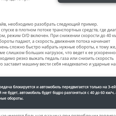
райв, необходимо разобрать следующий пример.
спуске в плотном потоке транспортных средств, где диа
этом, режим O/D включен. При снижении скорости до 40 к
обороты падают, а скорость движения потока начинает
чень сложно быстро набрать нужные обороты, к тому же
ме слишком больших нагрузок, что ведет к ее ускоренн
ходимо резко выжать педаль газа или снизить скорость
о заставит машину вести себя неадекватно и ударные на
едача блокируется и автомобиль передвигается только на 3-ей
не будет, автомобиль будет бодро разгоняться с 40 до 60 км/ч, 
ные обороты.
учае имеется большая разница при потреблении топлива