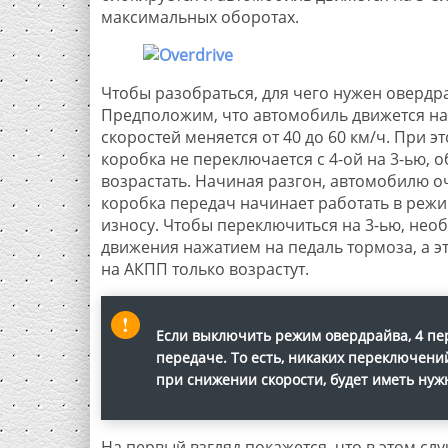
максимальных оборотах.
Чтобы разобраться, для чего нужен оверд
Предположим, что автомобиль движется на 
скоростей меняется от 40 до 60 км/ч. При 
коробка не переключается с 4-ой на 3-ью, 
возрастать. Начиная разгон, автомобилю о
коробка передач начинает работать в режи
износу. Чтобы переключиться на 3-ью, необ
движения нажатием на педаль тормоза, а эт
на АКПП только возрастут.
Если выключить режим овердрайва, 4 пер
передаче. То есть, никаких переключений 
при снижении скорости, будет иметь нуж
На первый взгляд покажется, что в этом сл