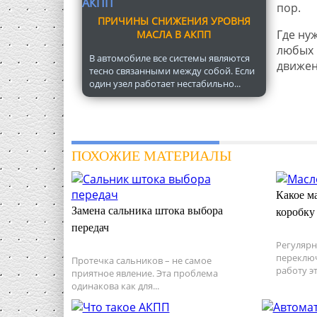
пор.
ПРИЧИНЫ СНИЖЕНИЯ УРОВНЯ
Где ну
МАСЛА В АКПП
любых 
В автомобиле все системы являются
движен
тесно связанными между собой. Если
один узел работает нестабильно...
ПОХОЖИЕ МАТЕРИАЛЫ
Какое ма
Замена сальника штока выбора
коробку 
передач
Регулярн
переключ
Протечка сальников – не самое
работу э
приятное явление. Эта проблема
одинакова как для...