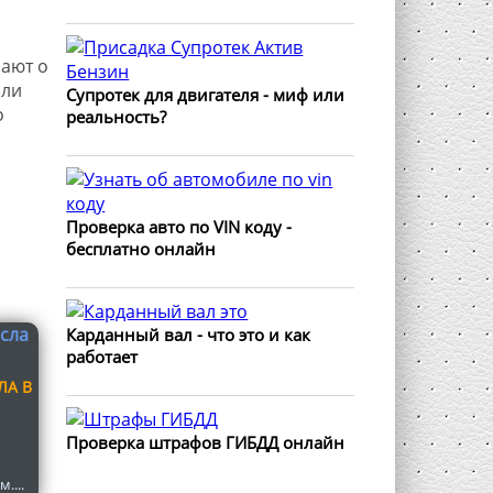
нают о
или
Супротек для двигателя - миф или
о
реальность?
Проверка авто по VIN коду -
бесплатно онлайн
Карданный вал - что это и как
работает
ЛА В
Проверка штрафов ГИБДД онлайн
....