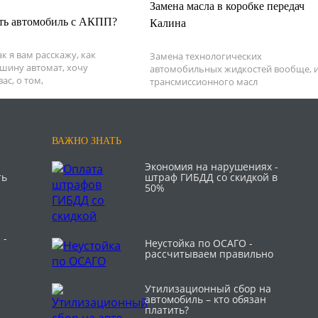
Замена масла в коробке передач
ть автомобиль с АКПП?
Калина
к я вам расскажу, как
Замена технологических
шину автомат, хочу
автомобильных жидкостей вообще, 
ас, о том,
трансмиссионного масл
ВАЖНО ЗНАТЬ
Экономия на нарушениях -
ть
штраф ГИБДД со скидкой в
50%
 -
Неустойка по ОСАГО -
рассчитываем правильно
Утилизационный сбор на
автомобиль – кто обязан
платить?