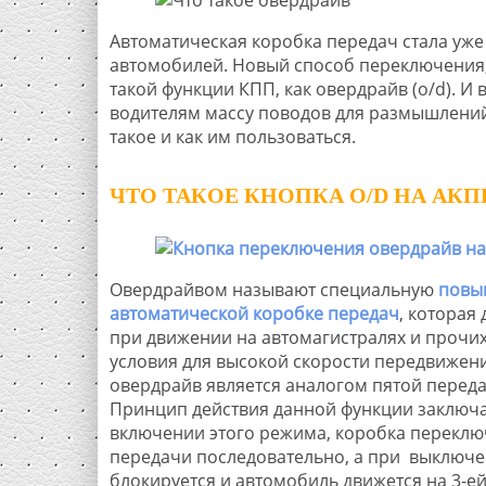
Автоматическая коробка передач стала уж
автомобилей. Новый способ переключения, т
такой функции КПП, как овердрайв (o/d). 
водителям массу поводов для размышлений.
такое и как им пользоваться.
ЧТО ТАКОЕ КНОПКА O/D НА АКП
Овердрайвом называют специальную
повы
автоматической коробке передач
, которая
при движении на автомагистралях и прочих 
условия для высокой скорости передвижения
овердрайв является аналогом пятой переда
Принцип действия данной функции заключае
включении этого режима, коробка переключа
передачи последовательно, а при выключе
блокируется и автомобиль движется на 3-е