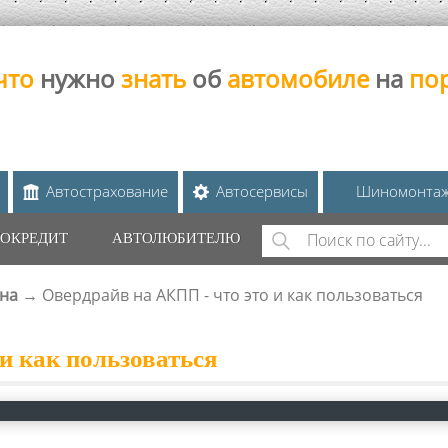
что
нужно
знать
об
автомобиле
на
по
Автострахование
Автосервисы
Шиномонта
Поиск
ОКРЕДИТ
АВТОЛЮБИТЕЛЮ
ФОРМА ПОИС
на
→
Овердрайв на АКПП - что это и как пользоваться
и как пользоваться