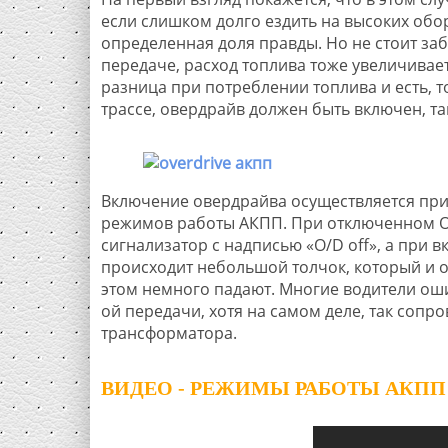
если слишком долго ездить на высоких обор
определенная доля правды. Но не стоит за
передаче, расход топлива тоже увеличиваетс
разница при потреблении топлива и есть, т
трассе, овердрайв должен быть включен, та
Включение овердрайва осуществляется пр
режимов работы АКПП. При отключенном O
сигнализатор с надписью «O/D off», а при 
происходит небольшой толчок, который и 
этом немного падают. Многие водители оши
ой передачи, хотя на самом деле, так соп
трансформатора.
ВИДЕО - РЕЖИМЫ РАБОТЫ АКПП