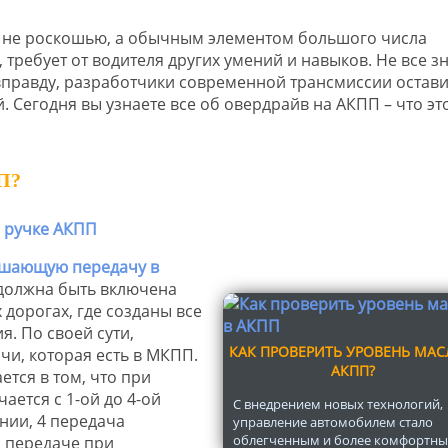
е не роскошью, а обычным элементом большого числа
ребует от водителя других умений и навыков. Не все з
И вправду, разработчики современной трансмиссии остав
 Сегодня вы узнаете все об овердрайв на АКПП – что эт
П?
шающую передачу в
 должна быть включена
дорогах, где созданы все
. По своей сути,
КАК ПРОВЕРИТЬ УРОВЕНЬ МАС
чи, которая есть в МКПП.
АКПП?
тся в том, что при
ется с 1-ой до 4-ой
С внедрением новых технологий,
нии, 4 передача
управление автомобилем стало
облегченным и более комфортным
й передаче при