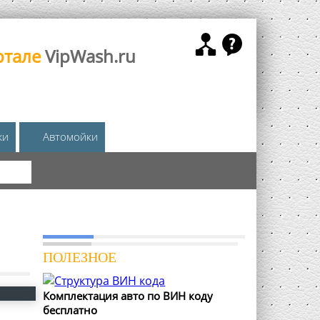
ртале
VipWash.ru
жи
Автомойки
КА
ПОЛЕЗНОЕ
Комплектация авто по ВИН коду
бесплатно