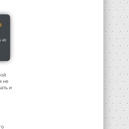
В
о 40
рой
м не
ать и
го