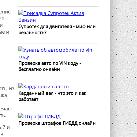
ение
ие
и
Супротек для двигателя - миф или
ые и
реальность?
Проверка авто по VIN коду -
бесплатно онлайн
ть, из
Карданный вал - что это и как
шка
работает
ечает
ть.
Проверка штрафов ГИБДД онлайн
ый и
ся