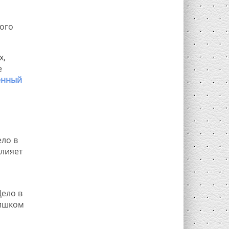
ого
х,
е
енный
и
ло в
влияет
ело в
лишком