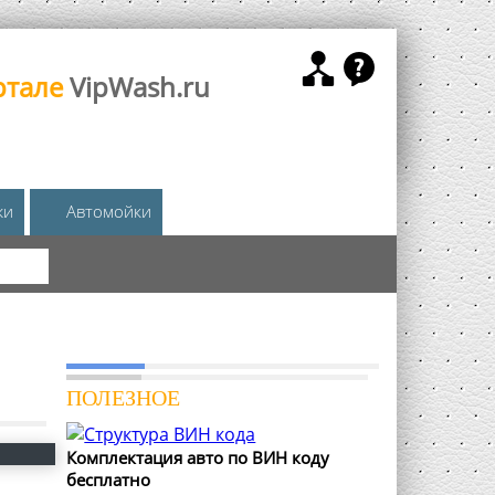
ртале
VipWash.ru
жи
Автомойки
КА
ПОЛЕЗНОЕ
Комплектация авто по ВИН коду
бесплатно