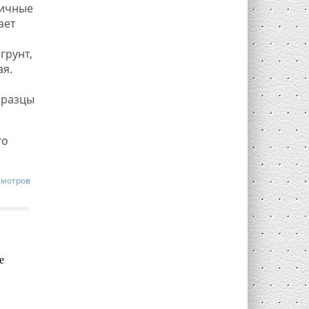
личные
ает
грунт,
ая.
бразцы
то
смотров
е