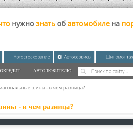
что
нужно
знать
об
автомобиле
на
по
Автострахование
Автосервисы
Шиномонта
Поиск
ОКРЕДИТ
АВТОЛЮБИТЕЛЮ
ФОРМА ПОИС
иагональные шины - в чем разница?
ины - в чем разница?