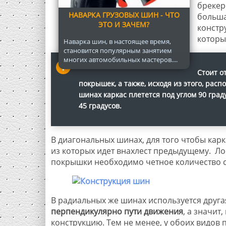
брекер
НАВАРКА ГРУЗОВЫХ ШИН - ЧТО
больша
ЭТО И ЗАЧЕМ?
констр
которы
Наварка шин, в настоящее время,
становится популярным занятием
многих автомобильных мастеров....
Стоит о
покрышек, а также, исходя из этого, рас
шинах каркас плетется под углом 90 град
45 градусов.
В диагональных шинах, для того чтобы карк
из которых идет внахлест предыдущему. Ло
покрышки необходимо четное количество сл
В радиальных же шинах используется друга
перпендикулярно пути движения
, а значит
конструкцию. Тем не менее, у обоих видов