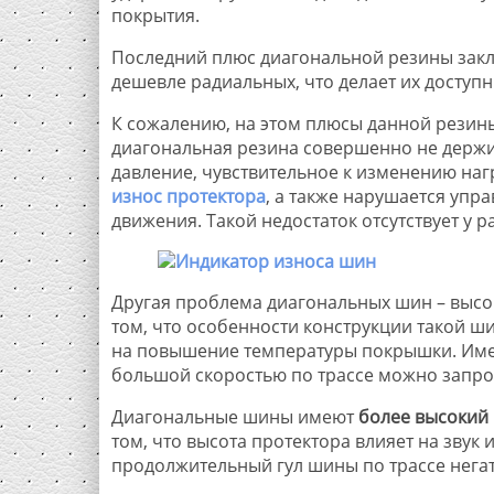
покрытия.
Последний плюс диагональной резины заклю
дешевле радиальных, что делает их доступ
К сожалению, на этом плюсы данной резины
диагональная резина совершенно не держит
давление, чувствительное к изменению нагр
износ протектора
, а также нарушается упр
движения. Такой недостаток отсутствует у 
Другая проблема диагональных шин – высок
том, что особенности конструкции такой ш
на повышение температуры покрышки. Име
большой скоростью по трассе можно запро
Диагональные шины имеют
более высокий
том, что высота протектора влияет на зву
продолжительный гул шины по трассе негат