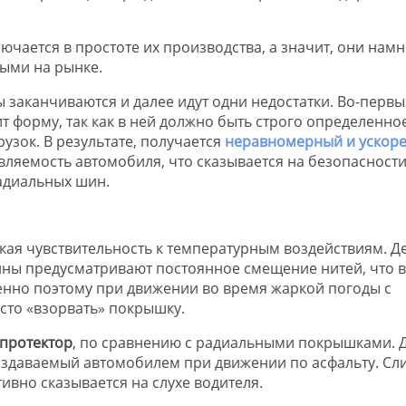
чается в простоте их производства, а значит, они намн
ными на рынке.
 заканчиваются и далее идут одни недостатки. Во-первы
 форму, так как в ней должно быть строго определенно
узок. В результате, получается
неравномерный и ускор
авляемость автомобиля, что сказывается на безопасност
радиальных шин.
ая чувствительность к температурным воздействиям. Де
ины предусматривают постоянное смещение нитей, что 
нно поэтому при движении во время жаркой погоды с
сто «взорвать» покрышку.
 протектор
, по сравнению с радиальными покрышками. Д
к издаваемый автомобилем при движении по асфальту. С
ивно сказывается на слухе водителя.