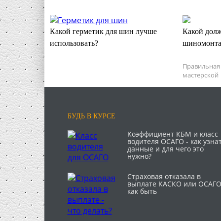
Какой герметик для шин лучше
Какой долж
использовать?
шиномонт
Правильная
мастерской
БУДЬ В КУРСЕ
Коэффициент КБМ и класс
водителя ОСАГО - как узна
данные и для чего это
нужно?
Страховая отказала в
выплате КАСКО или ОСАГО
как быть