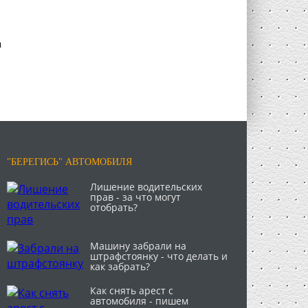
а
"БЕРЕГИСЬ" АВТОМОБИЛЯ
Лишение водительских
прав - за что могут
отобрать?
Машину забрали на
штрафстоянку - что делать и
как забрать?
Как снять арест с
автомобиля - пишем