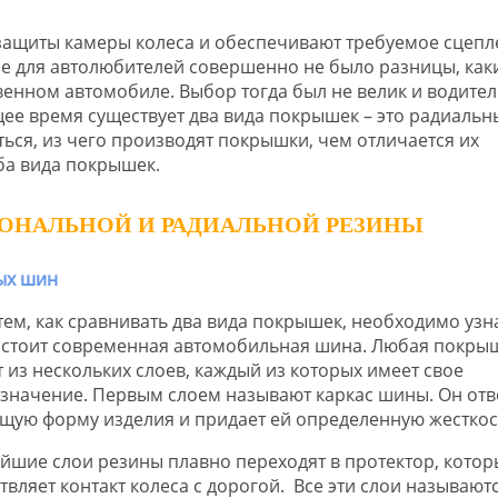
ащиты камеры колеса и обеспечивают требуемое сцепл
 для автолюбителей совершенно не было разницы, как
енном автомобиле. Выбор тогда был не велик и водител
щее время существует два вида покрышек – это радиальн
ся, из чего производят покрышки, чем отличается их
ба вида покрышек.
ОНАЛЬНОЙ И РАДИАЛЬНОЙ РЕЗИНЫ
тем, как сравнивать два вида покрышек, необходимо узна
остоит современная автомобильная шина. Любая покры
т из нескольких слоев, каждый из которых имеет свое
значение. Первым слоем называют каркас шины. Он отв
ущую форму изделия и придает ей определенную жесткос
йшие слои резины плавно переходят в протектор, котор
твляет контакт колеса с дорогой. Все эти слои называют