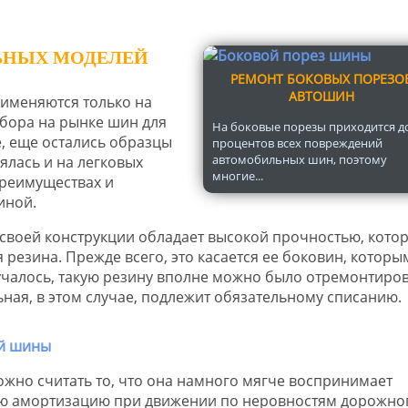
ЬНЫХ МОДЕЛЕЙ
РЕМОНТ БОКОВЫХ ПОРЕЗО
АВТОШИН
именяются только на
ыбора на рынке шин для
На боковые порезы приходится д
е, еще остались образцы
процентов всех повреждений
автомобильных шин, поэтому
ялась и на легковых
многие...
преимуществах и
иной.
своей конструкции обладает высокой прочностью, кото
 резина. Прежде всего, это касается ее боковин, которы
учалось, такую резину вполне можно было отремонтиров
ная, в этом случае, подлежит обязательному списанию.
но считать то, что она намного мягче воспринимает
ую амортизацию при движении по неровностям дорожно