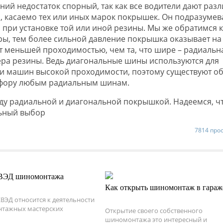
ний недостаток спорный, так как все водители дают раз
, касаемо тех или иных марок покрышек. Он подразумев
при установке той или иной резины. Мы же обратимся к
, тем более сильной давление покрышка оказывает на 
т меньшей проходимостью, чем та, что шире – радиальн
мера резины. Ведь диагональные шины используются для
е и машин высокой проходимости, поэтому существуют о
ь фору любым радиальным шинам.
ежду радиальной и диагональной покрышкой. Надеемся, ч
льный выбор
7814 про
ЭД шиномонтажа
Как открыть шиномонтаж в гараж
ВЭД относится к деятельности
тажных мастерских
Открытие своего собственного
шиномонтажа это интересный и