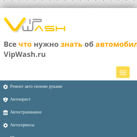
Все
что
нужно
знать
об
автомоби
VipWash.ru
Ремонт авто своими руками
Автоюрист
Автострахование
Автосервисы