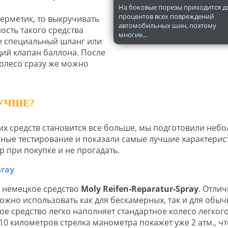
На боковые порезы приходится д
процентов всех повреждений
ерметик, то выкручивать
автомобильных шин, поэтому
ость такого средства
многие...
те специальный шланг или
щий клапан баллона. После
олесо сразу же можно
ЛУЧШЕ?
ких средств становится все больше, мы подготовили неб
ные тестирование и показали самые лучшие характерис
 при покупке и не прогадать.
 немецкое средство
Moly Reifen-Reparatur-Spray
. Отли
ожно использовать как для бескамерных, так и для обы
ое средство легко наполняет стандартное колесо легког
10 километров стрелка манометра покажет уже 2 атм., чт