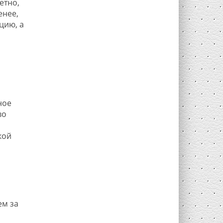
етно,
енее,
цию, а
ное
во
кой
ем за