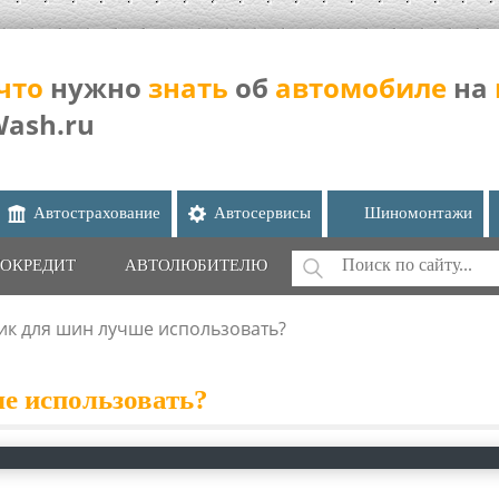
что
нужно
знать
об
автомобиле
на
Wash.ru
Автострахование
Автосервисы
Шиномонтажи
Поиск
ОКРЕДИТ
АВТОЛЮБИТЕЛЮ
ФОРМА ПОИС
ик для шин лучше использовать?
е использовать?