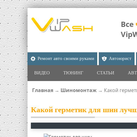
Все
Vip
Ремонт авто своими руками
Автоюрист
ВИДЕО
ТЮНИНГ
СТАТЬИ
АВТ
Главная
→
Шиномонтаж
→
Какой гермет
ВЫ ЗДЕСЬ
Какой герметик для шин лучш