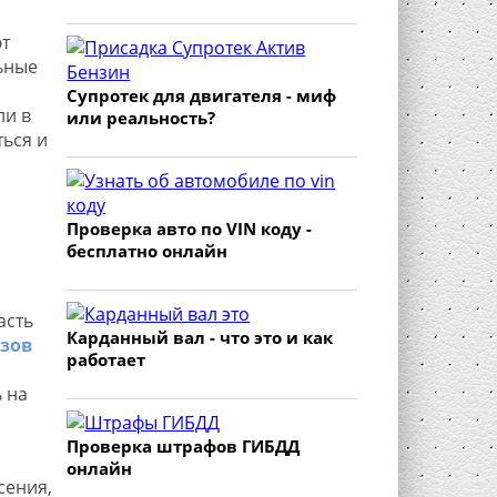
т
ьные
Супротек для двигателя - миф
ли в
или реальность?
ться и
Проверка авто по VIN коду -
бесплатно онлайн
асть
Карданный вал - что это и как
зов
работает
 на
Проверка штрафов ГИБДД
онлайн
сения,