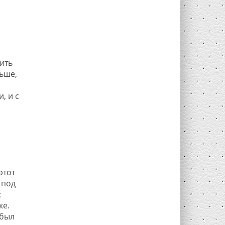
ить
ьше,
, и с
этот
 под
с
ке.
 был