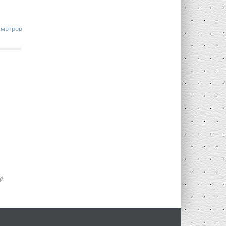
смотров
й