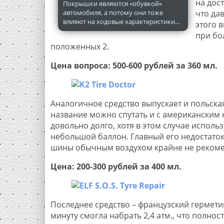
на дос
Покрышки являются «обувкой»
автомобиля, а потому они тоже
что да
влияют на ходовые характеристики...
этого 
при бо
положенных 2.
Цена вопроса: 500-600 рублей за 360 мл.
Аналогичное средство выпускает и польска
название можно спутать и с американским
довольно долго, хотя в этом случае использ
небольшой баллон. Главный его недостаток
шины обычным воздухом крайне не рекоменд
Цена: 200-300 рублей за 400 мл.
Последнее средство – французский гермет
минуту смогла набрать 2,4 атм., что полно