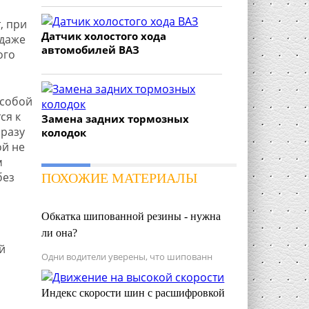
, при
Датчик холостого хода
 даже
автомобилей ВАЗ
ого
 собой
ся к
Замена задних тормозных
сразу
колодок
ой не
м
без
ПОХОЖИЕ МАТЕРИАЛЫ
Обкатка шипованной резины - нужна
ли она?
й
Одни водители уверены, что шипованн
Индекс скорости шин с расшифровкой