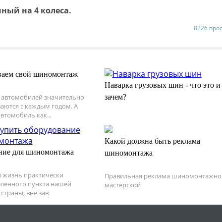
нный на 4 колеса.
8226 про
аем свой шиномонтаж
Наварка грузовых шин - что это и
 автомобилей значительно
зачем?
аются с каждым годом. А
втомобиль как...
Какой должна быть реклама
ние для шиномонтажа
шиномонтажа
 жизнь практически
Правильная реклама шиномонтажно
еленного пункта нашей
мастерской
страны, вне зав