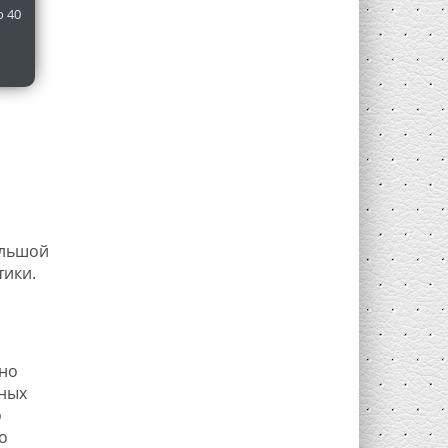
о 40
ольшой
тики.
чно
чных
о
о