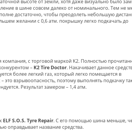
таточной высоте от земли, хотя даже визуально было зам
вление в шине совсем далеко от номинального. Тем не м
вполне достаточно, чтобы преодолеть небольшую дистан
льшем желании с 0,6 атм. покрышку легко подкачать до
я компания, с торговой маркой K2. Полностью прочитан
 конкурентом –
K2 Tire Doctor
. Накачивает данное средст
уется более легкий газ, который легко помещается в
 – это взрывоопасность, поэтому выполнять подкачку та
уется. Результат замером – 1,4 атм.
ик
ELF S.O.S. Tyre Repair
. С его помощью шина меньше, ч
стью оправдывает название средства.