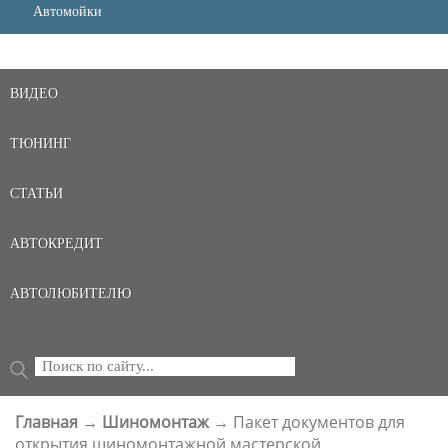
Автомойки
ВИДЕО
ТЮНИНГ
СТАТЬИ
АВТОКРЕДИТ
АВТОЛЮБИТЕЛЮ
Поиск
ФОРМА ПОИСКА
Главная
→
Шиномонтаж
→
Пакет документов для
ВЫ ЗДЕСЬ
открытия шиномонтажной мастерской